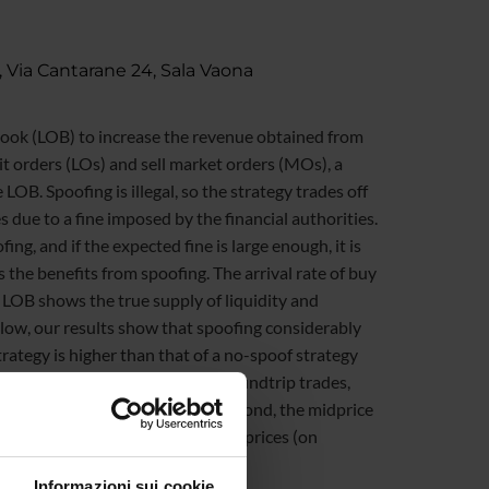
 Via Cantarane 24, Sala Vaona
book (LOB) to increase the revenue obtained from
imit orders (LOs) and sell market orders (MOs), a
B. Spoofing is illegal, so the strategy trades off
s due to a fine imposed by the financial authorities.
ing, and if the expected fine is large enough, it is
the benefits from spoofing. The arrival rate of buy
LOB shows the true supply of liquidity and
 low, our results show that spoofing considerably
rategy is higher than that of a no-spoof strategy
ory to zero and benefits from roundtrip trades,
uently unwound with sell LOs. Second, the midprice
spoofer sells the asset at better prices (on
Informazioni sui cookie