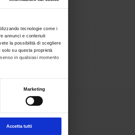
na (DSE)
utilizzando tecnologie come i
re annunci e contenuti
vete la possibilità di scegliere
li solo su questa proprietà
consenso in qualsiasi momento
alche metro,
Marketing
e specifiche (impronte
ezione dettagli
. Puoi
Accetta tutti
l media e per analizzare il