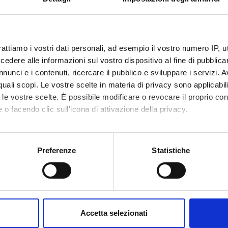
Polo Santa Marta, Piano 1,
Aula Sala Andrea Vao
rattiamo i vostri dati personali, ad esempio il vostro numero IP, 
dere alle informazioni sul vostro dispositivo al fine di pubblica
te
Maria Flora
nunci e i contenuti, ricercare il pubblico e sviluppare i servizi. A
te esterno
r quali scopi. Le vostre scelte in materia di privacy sono applicabi
to le vostre scelte. È possibile modificare o revocare il proprio 
bblicazione
27 marzo 2019
 o facendo clic sull'icona di attivazione della privacy.
mo anche:
oni sulla tua posizione geografica, con un'approssimazione di qu
Preferenze
Statistiche
spositivo, scansionandolo attivamente alla ricerca di caratteristich
Condividi
aborati i tuoi dati personali e imposta le tue preferenze nella
s
consenso in qualsiasi momento dalla Dichiarazione sui cookie.
Accetta selezionati
nalizzare contenuti ed annunci, per fornire funzionalità dei socia