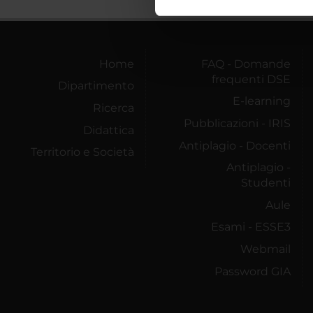
nostro traffico. Condividiamo 
di analisi dei dati web, pubbl
che hanno raccolto dal tuo uti
Home
FAQ - Domande
frequenti DSE
Dipartimento
E-learning
Ricerca
Pubblicazioni - IRIS
Didattica
Antiplagio - Docenti
Territorio e Società
Antiplagio -
Studenti
Aule
Esami - ESSE3
Webmail
Password GIA