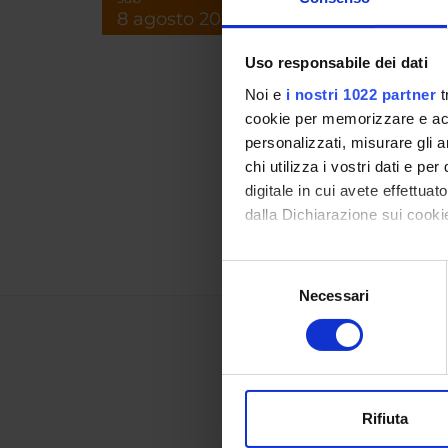
8 agosto 2026
Uso responsabile dei dati
Luogo
Noi e
i nostri 1022 partner
t
cookie per memorizzare e acce
Referen
personalizzati, misurare gli an
Referen
chi utilizza i vostri dati e pe
digitale in cui avete effettua
Data pu
dalla Dichiarazione sui cookie
Con il tuo consenso, vorrem
Selezione
raccogliere informazi
Necessari
del
Identificare il tuo di
consenso
digitali).
Approfondisci come vengono el
modificare o ritirare il tuo 
Rifiuta
Utilizziamo i cookie per perso