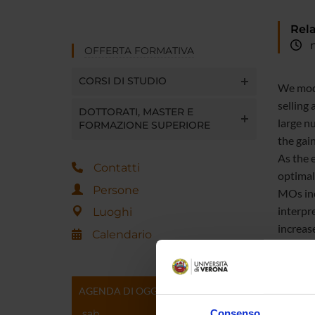
Rela
me
OFFERTA FORMATIVA
CORSI DI STUDIO
We mode
selling 
DOTTORATI, MASTER E
large n
FORMAZIONE SUPERIORE
the gain
As the e
Contatti
optimal
Persone
MOs inc
interpr
Luoghi
increase
Calendario
for two
which s
trends 
AGENDA DI OGGI
average
sab
Consenso