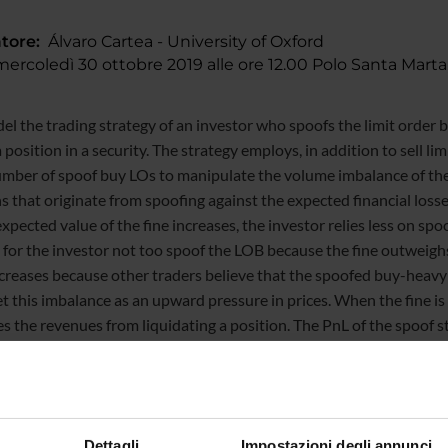
tore:
Álvaro Cartea - University of Oxford
rcoledì 30 ottobre 2019 alle ore 12.00 Polo Santa Marta,
l the trading strategy of an investor who spoofs the limit order 
a position in a security. The strategy employs, in addition to sell l
umber of spoof buy LOs to manipulate the volume imbalance of the LO
s that originate from spoofing against the expected financial losse
xpected value of the fine increases, the investor relies less on spoof
 for the investor not too spoof the LOB because the fine outweighs 
reases because other traders believe that the spoofed buy-heavy 
et this imbalance as an upward pressure in prices. When the fine is
s the revenues from liquidating a position. The PnL of the spoof st
 reasons. First, the investor employs fewer MOs to draw the invent
tem from spoof buy LOs that are ‘inadvertently’ filled and subseq
upward when the book is buy-heavy, therefore, as time evolves, the 
).
Dettagli
Impostazioni degli annunci