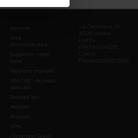
ostri partner che si occupano
azioni che hai fornito loro o
via Cantarane, 24
MyUnivr
37129 Verona
Area
Partita
Amministrativa
IVA01541040232
Codice
Supporto - Help
Fiscale93009870234
Desk
Problemi Impianti
Sito DSE - Accesso
riservato
Prestito libri
Missioni
Acquisti
VPN
Filesender GARR