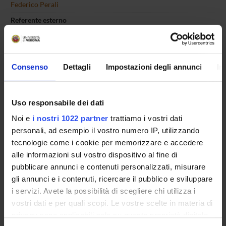
Federico Perali
Referente esterno
Data pubblicazione
4 giugno 2018
Consenso
Dettagli
Impostazioni degli annunci
In
Uso responsabile dei dati
OFFERTA FORMATIVA
Noi e
i nostri 1022 partner
trattiamo i vostri dati
CORSI DI STUDIO
personali, ad esempio il vostro numero IP, utilizzando
tecnologie come i cookie per memorizzare e accedere
DOTTORATI, MASTER E FORMAZIONE SUPERIORE
alle informazioni sul vostro dispositivo al fine di
pubblicare annunci e contenuti personalizzati, misurare
Contatti
gli annunci e i contenuti, ricercare il pubblico e sviluppare
Persone
i servizi. Avete la possibilità di scegliere chi utilizza i
vostri dati e per quali scopi. Le vostre scelte in materia di
Luoghi
privacy sono applicabili solo su questa proprietà digitale
Calendario