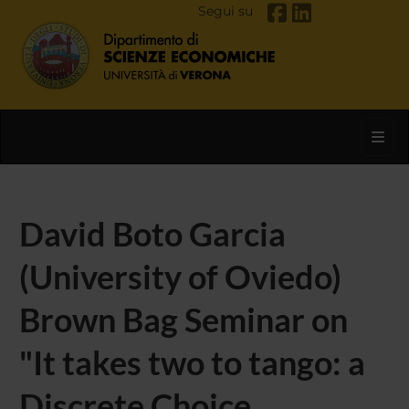
Segui su
Toggl
David Boto Garcia
(University of Oviedo)
Brown Bag Seminar on
"It takes two to tango: a
Discrete Choice