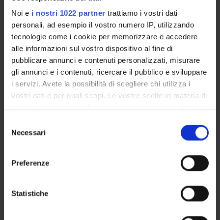
Referente
Noi e
i nostri 1022 partner
trattiamo i vostri dati
Diego Lubian
personali, ad esempio il vostro numero IP, utilizzando
Referente esterno
tecnologie come i cookie per memorizzare e accedere
alle informazioni sul vostro dispositivo al fine di
Data pubblicazione
pubblicare annunci e contenuti personalizzati, misurare
16 luglio 2015
gli annunci e i contenuti, ricercare il pubblico e sviluppare
i servizi. Avete la possibilità di scegliere chi utilizza i
vostri dati e per quali scopi. Le vostre scelte in materia di
privacy sono applicabili solo su questa proprietà digitale
OFFERTA FORMATIVA
in cui avete effettuato le vostre scelte. È possibile
Selezione
modificare o revocare il proprio consenso in qualsiasi
Necessari
del
CORSI DI STUDIO
momento dalla Dichiarazione sui cookie o facendo clic
consenso
sull'icona di attivazione della privacy.
DOTTORATI, MASTER E FORMAZIONE SUPERIORE
Preferenze
Con il tuo consenso, vorremmo anche:
Contatti
raccogliere informazioni sulla tua posizione
Statistiche
Persone
geografica, con un'approssimazione di qualche
Luoghi
metro,