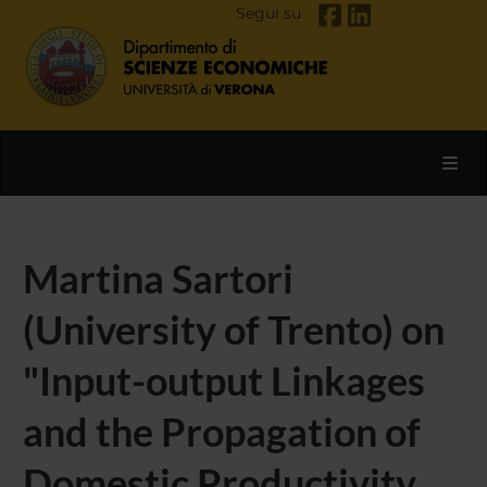
Segui su
Toggl
Martina Sartori
(University of Trento) on
"Input-output Linkages
and the Propagation of
Domestic Productivity