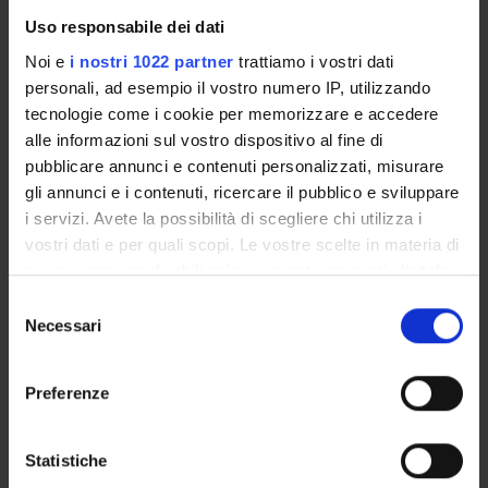
Uso responsabile dei dati
Noi e
i nostri 1022 partner
trattiamo i vostri dati
Referente
personali, ad esempio il vostro numero IP, utilizzando
Alessandro Bucciol
tecnologie come i cookie per memorizzare e accedere
Referente esterno
alle informazioni sul vostro dispositivo al fine di
Marcella Veronesi
pubblicare annunci e contenuti personalizzati, misurare
Data pubblicazione
gli annunci e i contenuti, ricercare il pubblico e sviluppare
24 febbraio 2015
i servizi. Avete la possibilità di scegliere chi utilizza i
vostri dati e per quali scopi. Le vostre scelte in materia di
privacy sono applicabili solo su questa proprietà digitale
in cui avete effettuato le vostre scelte. È possibile
Selezione
modificare o revocare il proprio consenso in qualsiasi
OFFERTA FORMATIVA
Necessari
del
momento dalla Dichiarazione sui cookie o facendo clic
consenso
CORSI DI STUDIO
sull'icona di attivazione della privacy.
Preferenze
DOTTORATI, MASTER E FORMAZIONE SUPERIORE
Con il tuo consenso, vorremmo anche:
raccogliere informazioni sulla tua posizione
Statistiche
Contatti
geografica, con un'approssimazione di qualche