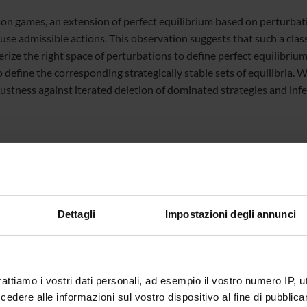
son games, an extension of perfect equilibrium based on perturbat
 use admissible actions. This observation suggests that such a clas
erize the right space of perturbations to define perfect equilibri
 define the corresponding strategically stable sets of equilibria. W
ustness against iterated deletion of dominated strategies and infer
te
Francesco De Sinopoli
te esterno
Dettagli
Impostazioni degli annunci
bblicazione
2 settembre 2014
rattiamo i vostri dati personali, ad esempio il vostro numero IP, 
dere alle informazioni sul vostro dispositivo al fine di pubblica