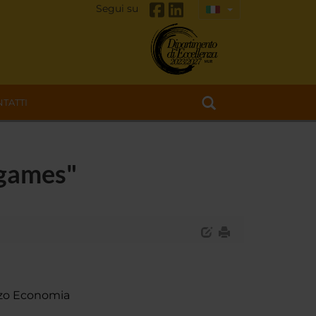
Segui su
TATTI
 games"
azzo Economia