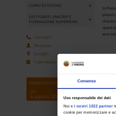
CORSI DI STUDIO
In Pois
players
DOTTORATI, MASTER E
charact
FORMAZIONE SUPERIORE
space to
and rob
Contatti
Persone
Luoghi
Referen
Calendario
Referen
Consenso
Data pu
AGENDA DI OGGI
gio
6 agosto 2026
Uso responsabile dei dati
Noi e
i nostri 1022 partner
t
cookie per memorizzare e acce