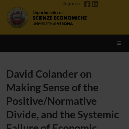
Segui su
Toggl
David Colander on
Making Sense of the
Positive/Normative
Divide, and the Systemic
Failure of Economic