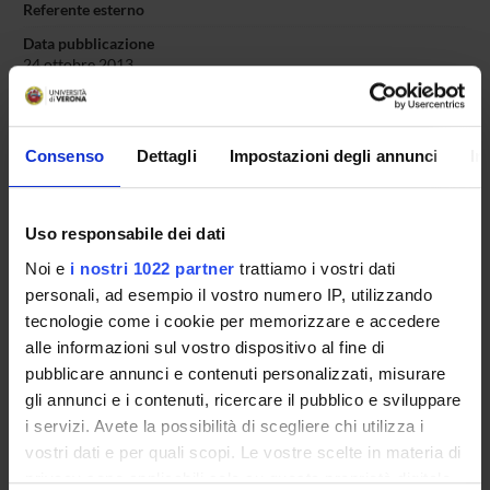
Referente esterno
Data pubblicazione
24 ottobre 2013
Consenso
Dettagli
Impostazioni degli annunci
In
OFFERTA FORMATIVA
Uso responsabile dei dati
CORSI DI STUDIO
Noi e
i nostri 1022 partner
trattiamo i vostri dati
DOTTORATI, MASTER E FORMAZIONE SUPERIORE
personali, ad esempio il vostro numero IP, utilizzando
tecnologie come i cookie per memorizzare e accedere
Contatti
alle informazioni sul vostro dispositivo al fine di
pubblicare annunci e contenuti personalizzati, misurare
Persone
gli annunci e i contenuti, ricercare il pubblico e sviluppare
Luoghi
i servizi. Avete la possibilità di scegliere chi utilizza i
Calendario
vostri dati e per quali scopi. Le vostre scelte in materia di
privacy sono applicabili solo su questa proprietà digitale