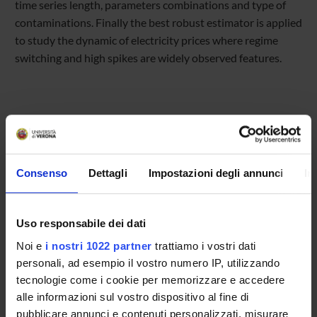
time series length, parameters combinations and type of
contaminations. Finally the best robust estimator is applied
to study the dynamic of electricity prices where regime
switching and high spikes are widely observed features.
Referente
Luigi Grossi
Consenso
Dettagli
Impostazioni degli annunci
In
Referente esterno
Data pubblicazione
Uso responsabile dei dati
5 marzo 2013
Noi e
i nostri 1022 partner
trattiamo i vostri dati
personali, ad esempio il vostro numero IP, utilizzando
tecnologie come i cookie per memorizzare e accedere
alle informazioni sul vostro dispositivo al fine di
OFFERTA FORMATIVA
pubblicare annunci e contenuti personalizzati, misurare