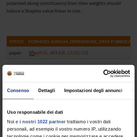
polarized along constituency lines then weights should
induce a Shapley value linear in size.
TITOLO
FORMATO (LINGUA, DIMENSIONE, DATA PUBBLICAZI
paper
pdf (it, 489 KB, 13/02/13)
Referente
Maria Vittoria Levati
Consenso
Dettagli
Impostazioni degli annunci
In
Referente esterno
Data pubblicazione
9 novembre 2012
Uso responsabile dei dati
Noi e
i nostri 1022 partner
trattiamo i vostri dati
personali, ad esempio il vostro numero IP, utilizzando
tecnologie come i cookie per memorizzare e accedere