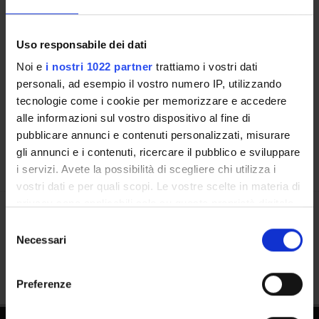
DOTTORATI, MASTER E FORMAZIONE SUPERIORE
Contatti
Uso responsabile dei dati
Persone
Noi e
i nostri 1022 partner
trattiamo i vostri dati
personali, ad esempio il vostro numero IP, utilizzando
Luoghi
tecnologie come i cookie per memorizzare e accedere
Calendario
alle informazioni sul vostro dispositivo al fine di
pubblicare annunci e contenuti personalizzati, misurare
gli annunci e i contenuti, ricercare il pubblico e sviluppare
i servizi. Avete la possibilità di scegliere chi utilizza i
vostri dati e per quali scopi. Le vostre scelte in materia di
privacy sono applicabili solo su questa proprietà digitale
in cui avete effettuato le vostre scelte. È possibile
Selezione
Condividi
modificare o revocare il proprio consenso in qualsiasi
Necessari
del
momento dalla Dichiarazione sui cookie o facendo clic
consenso
sull'icona di attivazione della privacy.
Preferenze
Con il tuo consenso, vorremmo anche: