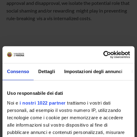
approval and disapproval, we isolate the potential role that
social shaming and/or rewarding might play in preventing
rule-breaking vis a vis internalized costs.
Referente
Luca Zarri
Consenso
Dettagli
Impostazioni degli annunci
In
Referente esterno
Data pubblicazione
1 febbraio 2012
Uso responsabile dei dati
Noi e
i nostri 1022 partner
trattiamo i vostri dati
personali, ad esempio il vostro numero IP, utilizzando
tecnologie come i cookie per memorizzare e accedere
alle informazioni sul vostro dispositivo al fine di
OFFERTA FORMATIVA
pubblicare annunci e contenuti personalizzati, misurare