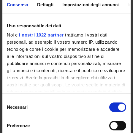
Consenso
Dettagli
Impostazioni degli annunci
In
CORSI DI STUDIO
DOTTORATI, MASTER E FORMAZIONE SUPERIORE
Uso responsabile dei dati
Noi e
i nostri 1022 partner
trattiamo i vostri dati
Contatti
personali, ad esempio il vostro numero IP, utilizzando
Persone
tecnologie come i cookie per memorizzare e accedere
alle informazioni sul vostro dispositivo al fine di
Luoghi
pubblicare annunci e contenuti personalizzati, misurare
Calendario
gli annunci e i contenuti, ricercare il pubblico e sviluppare
i servizi. Avete la possibilità di scegliere chi utilizza i
vostri dati e per quali scopi. Le vostre scelte in materia di
privacy sono applicabili solo su questa proprietà digitale
in cui avete effettuato le vostre scelte. È possibile
Selezione
modificare o revocare il proprio consenso in qualsiasi
Necessari
del
momento dalla Dichiarazione sui cookie o facendo clic
consenso
Condividi
sull'icona di attivazione della privacy.
Preferenze