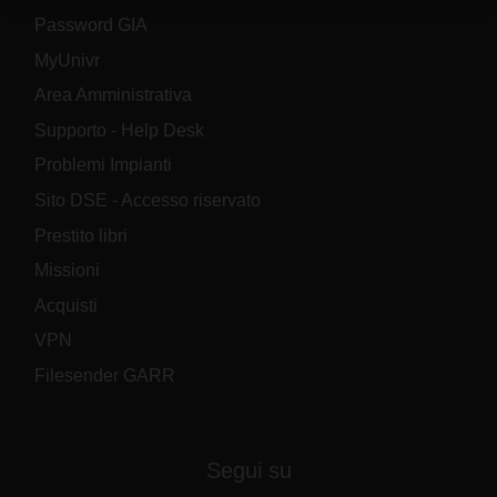
raccolto dal tuo utilizzo dei loro servizi.
Password GIA
MyUnivr
Area Amministrativa
Supporto - Help Desk
Problemi Impianti
Sito DSE - Accesso riservato
Prestito libri
Missioni
Acquisti
VPN
Filesender GARR
Segui su