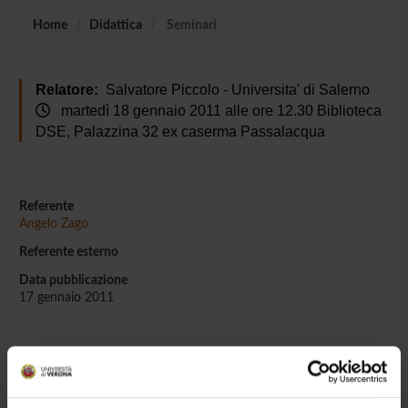
Home
Didattica
Seminari
Relatore:
Salvatore Piccolo - Universita' di Salerno
martedì 18 gennaio 2011 alle ore 12.30 Biblioteca
DSE, Palazzina 32 ex caserma Passalacqua
Referente
Angelo Zago
Referente esterno
Data pubblicazione
17 gennaio 2011
OFFERTA FORMATIVA