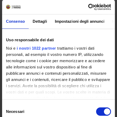
over time, for any given
path of net real interest rates and future
incomes. Our study could
Consenso
Dettagli
Impostazioni degli annunci
In
contribute to the further understanding of
capital taxes in the last
few decades when there has been an
Uso responsabile dei dati
ongoing process of CMI worldwide.
Noi e
i nostri 1022 partner
trattiamo i vostri dati
personali, ad esempio il vostro numero IP, utilizzando
tecnologie come i cookie per memorizzare e accedere
alle informazioni sul vostro dispositivo al fine di
pubblicare annunci e contenuti personalizzati, misurare
gli annunci e i contenuti, ricercare il pubblico e sviluppare
i servizi. Avete la possibilità di scegliere chi utilizza i
Referente
vostri dati e per quali scopi. Le vostre scelte in materia di
Angelo Zago
privacy sono applicabili solo su questa proprietà digitale
Referente esterno
in cui avete effettuato le vostre scelte. È possibile
Selezione
Data pubblicazione
modificare o revocare il proprio consenso in qualsiasi
Necessari
del
15 novembre 2010