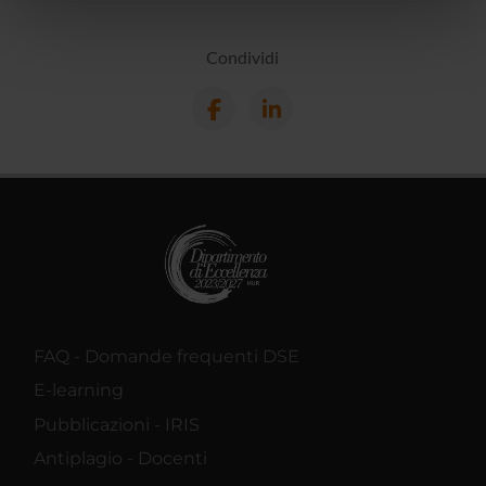
nostri partner che si occupano di analisi dei dati web,
pubblicità e social media, i quali potrebbero combinarle
Condividi
con altre informazioni che hai fornito loro o che hanno
raccolto dal tuo utilizzo dei loro servizi.
FAQ - Domande frequenti DSE
E-learning
Pubblicazioni - IRIS
Antiplagio - Docenti