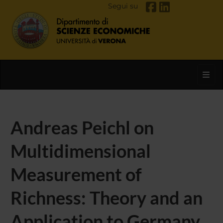
Segui su
Toggl
Andreas Peichl on
Multidimensional
Measurement of
Richness: Theory and an
Application to Germany