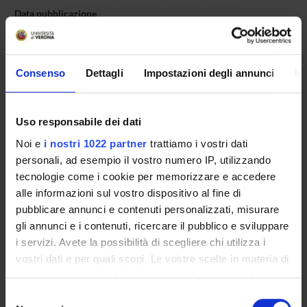
Data pubblicazione
15 febbraio 2010
Consenso
Dettagli
Impostazioni degli annunci
In
OFFERTA FORMATIVA
Uso responsabile dei dati
CORSI DI STUDIO
Noi e
i nostri 1022 partner
trattiamo i vostri dati
personali, ad esempio il vostro numero IP, utilizzando
DOTTORATI, MASTER E FORMAZIONE SUPERIORE
tecnologie come i cookie per memorizzare e accedere
alle informazioni sul vostro dispositivo al fine di
Contatti
pubblicare annunci e contenuti personalizzati, misurare
Persone
gli annunci e i contenuti, ricercare il pubblico e sviluppare
i servizi. Avete la possibilità di scegliere chi utilizza i
Luoghi
vostri dati e per quali scopi. Le vostre scelte in materia di
Calendario
privacy sono applicabili solo su questa proprietà digitale
in cui avete effettuato le vostre scelte. È possibile
Selezione