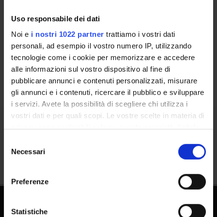
Contatti
Uso responsabile dei dati
Persone
Noi e
i nostri 1022 partner
trattiamo i vostri dati
Luoghi
personali, ad esempio il vostro numero IP, utilizzando
Calendario
tecnologie come i cookie per memorizzare e accedere
alle informazioni sul vostro dispositivo al fine di
pubblicare annunci e contenuti personalizzati, misurare
gli annunci e i contenuti, ricercare il pubblico e sviluppare
i servizi. Avete la possibilità di scegliere chi utilizza i
vostri dati e per quali scopi. Le vostre scelte in materia di
privacy sono applicabili solo su questa proprietà digitale
Condividi
in cui avete effettuato le vostre scelte. È possibile
Selezione
modificare o revocare il proprio consenso in qualsiasi
Necessari
del
momento dalla Dichiarazione sui cookie o facendo clic
consenso
sull'icona di attivazione della privacy.
Preferenze
Con il tuo consenso, vorremmo anche:
raccogliere informazioni sulla tua posizione
Statistiche