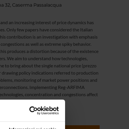
ina 32, Caserma Passalacqua
 and an increasing interest of price dynamics has
ces. Only few papers have considered the Italian
this contribution is an investigation with emphasis
congestions as well as extreme spiky behavior.
this produces a distortion because of the existence
liers. We aim to understand how technologies,
 to bring about the single national price (
prezzo
r drawing policy indications referred to production
roblems, monitoring of market power positions and
 interconnections. Implementing Reg-ARFIMA
technologies, concentration and congestions affect