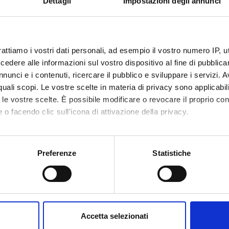
Dettagli
Impostazioni degli annunci
O
rattiamo i vostri dati personali, ad esempio il vostro numero IP, 
dere alle informazioni sul vostro dispositivo al fine di pubblica
nunci e i contenuti, ricercare il pubblico e sviluppare i servizi. A
te
Angelo Zago
r quali scopi. Le vostre scelte in materia di privacy sono applicabi
to le vostre scelte. È possibile modificare o revocare il proprio 
te esterno
 o facendo clic sull'icona di attivazione della privacy.
bblicazione
19 gennaio 2010
mo anche:
oni sulla tua posizione geografica, con un'approssimazione di qu
Preferenze
Statistiche
spositivo, scansionandolo attivamente alla ricerca di caratteristich
aborati i tuoi dati personali e imposta le tue preferenze nella
s
Condividi
consenso in qualsiasi momento dalla Dichiarazione sui cookie.
Accetta selezionati
nalizzare contenuti ed annunci, per fornire funzionalità dei socia