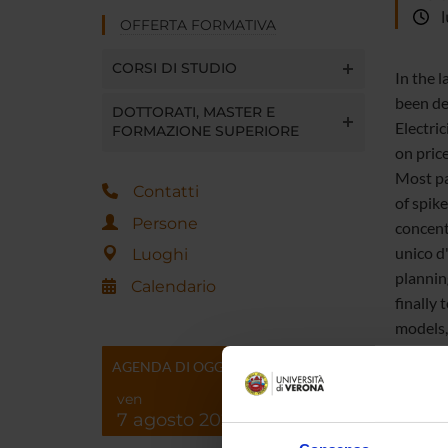
lu
OFFERTA FORMATIVA
CORSI DI STUDIO
In the 
been de
DOTTORATI, MASTER E
Electric
FORMAZIONE SUPERIORE
on pric
Most pa
Contatti
of spik
Persone
concent
unico d
Luoghi
plannin
Calendario
finally
models,
Italian 
AGENDA DI OGGI
ven
7 agosto 2026