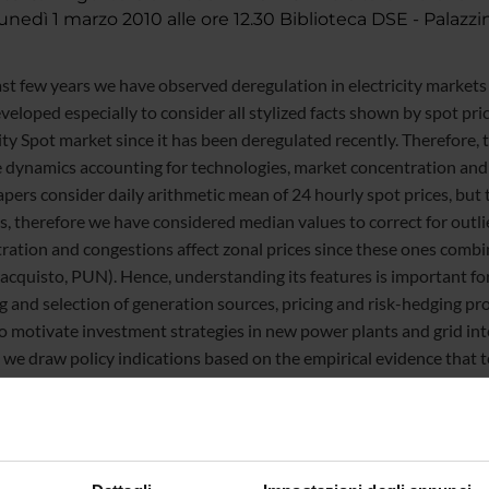
nedì 1 marzo 2010 alle ore 12.30 Biblioteca DSE - Palazz
last few years we have observed deregulation in electricity markets
veloped especially to consider all stylized facts shown by spot pri
ity Spot market since it has been deregulated recently. Therefore, 
e dynamics accounting for technologies, market concentration and 
pers consider daily arithmetic mean of 24 hourly spot prices, but 
es, therefore we have considered median values to correct for out
ration and congestions affect zonal prices since these ones combine
'acquisto
, PUN). Hence, understanding its features is important fo
g and selection of generation sources, pricing and risk-hedging p
 to motivate investment strategies in new power plants and grid
 we draw policy indications based on the empirical evidence that 
electricity prices.