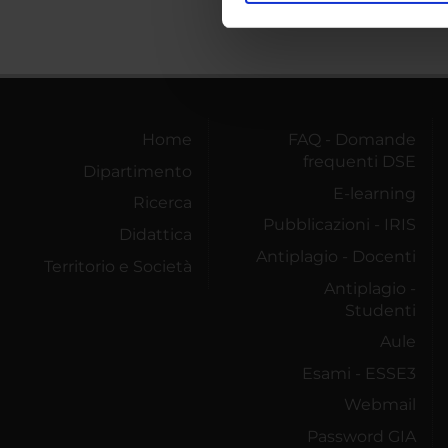
nostro traffico. Condividiamo 
di analisi dei dati web, pubbl
che hanno raccolto dal tuo uti
Home
FAQ - Domande
frequenti DSE
Dipartimento
E-learning
Ricerca
Pubblicazioni - IRIS
Didattica
Antiplagio - Docenti
Territorio e Società
Antiplagio -
Studenti
Aule
Esami - ESSE3
Webmail
Password GIA