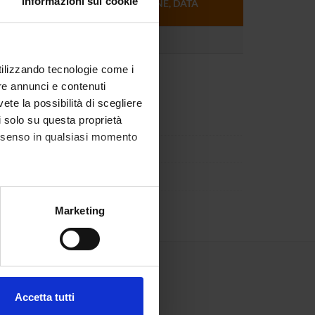
Informazioni sui cookie
FORMATO (LINGUA, DIMENSIONE, DATA
PUBBLICAZIONE)
pdf (it, 762 KB, 21/01/10)
utilizzando tecnologie come i
re annunci e contenuti
vete la possibilità di scegliere
li solo su questa proprietà
consenso in qualsiasi momento
alche metro,
Marketing
e specifiche (impronte
ezione dettagli
. Puoi
Accetta tutti
l media e per analizzare il