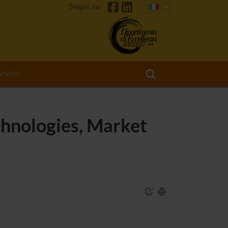
Segui su
TATTI
echnologies, Market