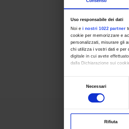
Consenso
TITOL
Paper
Uso responsabile dei dati
Noi e
i nostri 1022 partner
t
cookie per memorizzare e acce
personalizzati, misurare gli an
Referen
chi utilizza i vostri dati e pe
digitale in cui avete effettua
Referen
dalla Dichiarazione sui cookie
Data pu
Con il tuo consenso, vorrem
Selezione
raccogliere informazi
Necessari
del
Identificare il tuo di
consenso
digitali).
Approfondisci come vengono el
modificare o ritirare il tuo 
Rifiuta
Utilizziamo i cookie per perso