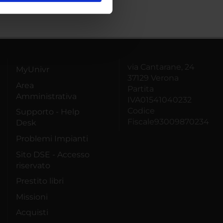
ostri partner che si occupano
azioni che hai fornito loro o
via Cantarane, 24
MyUnivr
37129 Verona
Area
Partita
Amministrativa
IVA01541040232
Codice
Supporto - Help
Fiscale93009870234
Desk
Problemi Impianti
Sito DSE - Accesso
riservato
Prestito libri
Missioni
Acquisti