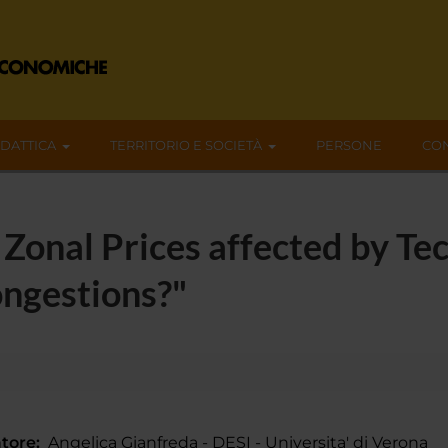
IDATTICA
TERRITORIO E SOCIETÀ
PERSONE
CON
y Zonal Prices affected by T
ngestions?"
tore:
Angelica Gianfreda - DESI - Universita' di Verona