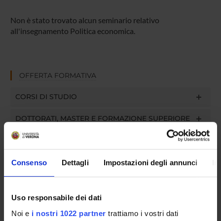
Non è stato trovato alcun seminario relativo
all'insegnamento Politica economica.
OFFERTA FORMATIVA
CORSI DI STUDIO
DOTTORATI, MASTER E FORMAZIONE SUPERIORE
Contatti
Persone
Consenso
Dettagli
Impostazioni degli annunci
In
Luoghi
Calendario
Uso responsabile dei dati
Noi e
i nostri 1022 partner
trattiamo i vostri dati