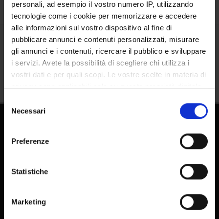
personali, ad esempio il vostro numero IP, utilizzando
tecnologie come i cookie per memorizzare e accedere
alle informazioni sul vostro dispositivo al fine di
pubblicare annunci e contenuti personalizzati, misurare
Condividi
gli annunci e i contenuti, ricercare il pubblico e sviluppare
i servizi. Avete la possibilità di scegliere chi utilizza i
vostri dati e per quali scopi. Le vostre scelte in materia di
privacy sono applicabili solo su questa proprietà digitale
in cui avete effettuato le vostre scelte. È possibile
Selezione
modificare o revocare il proprio consenso in qualsiasi
Necessari
del
momento dalla Dichiarazione sui cookie o facendo clic
consenso
sull'icona di attivazione della privacy.
Preferenze
Con il tuo consenso, vorremmo anche:
raccogliere informazioni sulla tua posizione
Statistiche
geografica, con un'approssimazione di qualche
FAQ - Domande frequenti DSE
metro,
E-learning
Marketing
Identificare il tuo dispositivo, scansionandolo
Pubblicazioni - IRIS
attivamente alla ricerca di caratteristiche specifiche