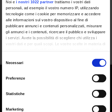
Noi e
i nostri 1022 partner
trattiamo i vostri dati
personali, ad esempio il vostro numero IP, utilizzando
tecnologie come i cookie per memorizzare e accedere
alle informazioni sul vostro dispositivo al fine di
pubblicare annunci e contenuti personalizzati, misurare
gli annunci e i contenuti, ricercare il pubblico e sviluppare
Condividi
i servizi. Avete la possibilità di scegliere chi utilizza i
vostri dati e per quali scopi. Le vostre scelte in materia di
privacy sono applicabili solo su questa proprietà digitale
in cui avete effettuato le vostre scelte. È possibile
Selezione
modificare o revocare il proprio consenso in qualsiasi
Necessari
del
momento dalla Dichiarazione sui cookie o facendo clic
consenso
sull'icona di attivazione della privacy.
Preferenze
Con il tuo consenso, vorremmo anche:
raccogliere informazioni sulla tua posizione
Statistiche
geografica, con un'approssimazione di qualche
metro,
FAQ - Domande frequenti DSE
Marketing
Identificare il tuo dispositivo, scansionandolo