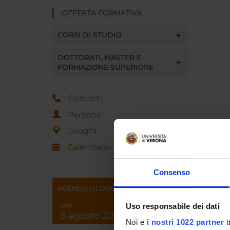
OFFERTA FORMATIVA
CORSI DI STUDIO
DOTTORATI, MASTER E
FORMAZIONE SUPERIORE
Contatti
Persone
Luoghi
Calendario
Consenso
AGENDA DI OGGI
sab
Uso responsabile dei dati
8 agosto 2026
Noi e
i nostri 1022 partner
t