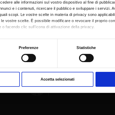
dere alle informazioni sul vostro dispositivo al fine di pubblica
nunci e i contenuti, ricercare il pubblico e sviluppare i servizi. A
r quali scopi. Le vostre scelte in materia di privacy sono applicabi
to le vostre scelte. È possibile modificare o revocare il proprio 
 o facendo clic sull'icona di attivazione della privacy.
Condividi
mo anche:
oni sulla tua posizione geografica, con un'approssimazione di qu
Preferenze
Statistiche
spositivo, scansionandolo attivamente alla ricerca di caratteristich
aborati i tuoi dati personali e imposta le tue preferenze nella
s
consenso in qualsiasi momento dalla Dichiarazione sui cookie.
Accetta selezionati
nalizzare contenuti ed annunci, per fornire funzionalità dei socia
inoltre informazioni sul modo in cui utilizzi il nostro sito con i n
icità e social media, i quali potrebbero combinarle con altre inform
lizzo dei loro servizi.