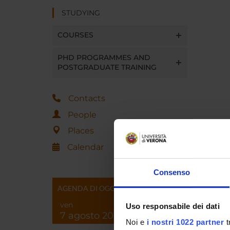
STUDYING
COURSES
PHD PROGRAMMES AND
POSTGRADUATE TRAINING
Contacts
People
Places
Calendar
Consenso
AGENDA DI OGGI
ven
Uso responsabile dei dati
7 agosto 2026
Noi e
i nostri 1022 partner
t