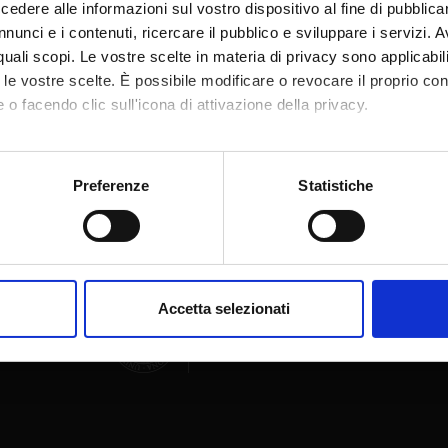
dere alle informazioni sul vostro dispositivo al fine di pubblica
nunci e i contenuti, ricercare il pubblico e sviluppare i servizi. A
r quali scopi. Le vostre scelte in materia di privacy sono applicabi
to le vostre scelte. È possibile modificare o revocare il proprio 
 o facendo clic sull'icona di attivazione della privacy.
Share
mo anche:
oni sulla tua posizione geografica, con un'approssimazione di qu
Preferenze
Statistiche
spositivo, scansionandolo attivamente alla ricerca di caratteristich
aborati i tuoi dati personali e imposta le tue preferenze nella
s
consenso in qualsiasi momento dalla Dichiarazione sui cookie.
Accetta selezionati
nalizzare contenuti ed annunci, per fornire funzionalità dei socia
inoltre informazioni sul modo in cui utilizzi il nostro sito con i n
icità e social media, i quali potrebbero combinarle con altre inform
lizzo dei loro servizi.