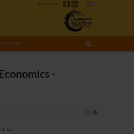
Follow on
CONTACTS
 Economics -
omics.