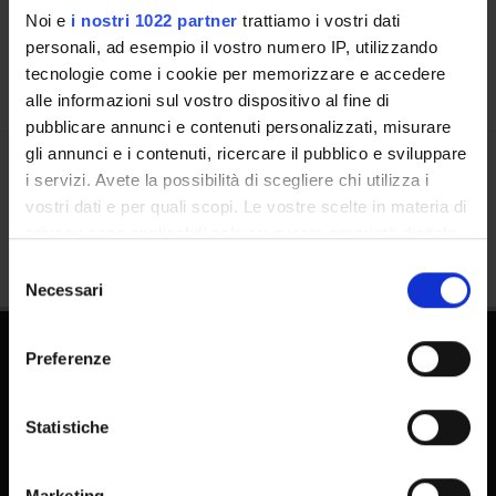
Calendario
Noi e
i nostri 1022 partner
trattiamo i vostri dati
personali, ad esempio il vostro numero IP, utilizzando
tecnologie come i cookie per memorizzare e accedere
alle informazioni sul vostro dispositivo al fine di
pubblicare annunci e contenuti personalizzati, misurare
gli annunci e i contenuti, ricercare il pubblico e sviluppare
i servizi. Avete la possibilità di scegliere chi utilizza i
Condividi
vostri dati e per quali scopi. Le vostre scelte in materia di
privacy sono applicabili solo su questa proprietà digitale
in cui avete effettuato le vostre scelte. È possibile
Selezione
modificare o revocare il proprio consenso in qualsiasi
Necessari
del
momento dalla Dichiarazione sui cookie o facendo clic
consenso
sull'icona di attivazione della privacy.
Preferenze
Con il tuo consenso, vorremmo anche:
raccogliere informazioni sulla tua posizione
Statistiche
geografica, con un'approssimazione di qualche
metro,
FAQ - Domande frequenti DSE
Marketing