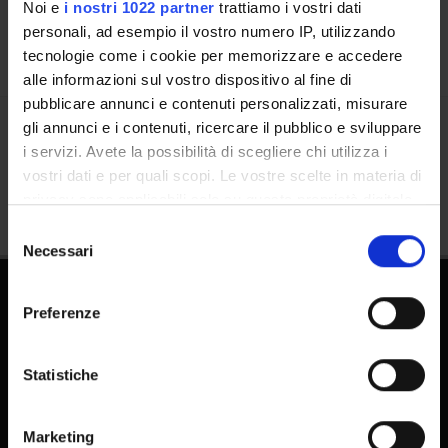
Noi e
i nostri 1022 partner
trattiamo i vostri dati
personali, ad esempio il vostro numero IP, utilizzando
tecnologie come i cookie per memorizzare e accedere
alle informazioni sul vostro dispositivo al fine di
pubblicare annunci e contenuti personalizzati, misurare
gli annunci e i contenuti, ricercare il pubblico e sviluppare
Condividi
i servizi. Avete la possibilità di scegliere chi utilizza i
vostri dati e per quali scopi. Le vostre scelte in materia di
privacy sono applicabili solo su questa proprietà digitale
in cui avete effettuato le vostre scelte. È possibile
Selezione
modificare o revocare il proprio consenso in qualsiasi
Necessari
del
momento dalla Dichiarazione sui cookie o facendo clic
consenso
sull'icona di attivazione della privacy.
Preferenze
Con il tuo consenso, vorremmo anche:
raccogliere informazioni sulla tua posizione
Statistiche
geografica, con un'approssimazione di qualche
metro,
FAQ - Domande frequenti DSE
Marketing
Identificare il tuo dispositivo, scansionandolo