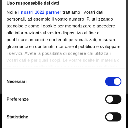
Uso responsabile dei dati
Luoghi
Noi e
i nostri 1022 partner
trattiamo i vostri dati
Calendario
personali, ad esempio il vostro numero IP, utilizzando
tecnologie come i cookie per memorizzare e accedere
alle informazioni sul vostro dispositivo al fine di
pubblicare annunci e contenuti personalizzati, misurare
gli annunci e i contenuti, ricercare il pubblico e sviluppare
i servizi. Avete la possibilità di scegliere chi utilizza i
vostri dati e per quali scopi. Le vostre scelte in materia di
Condividi
privacy sono applicabili solo su questa proprietà digitale
in cui avete effettuato le vostre scelte. È possibile
Selezione
modificare o revocare il proprio consenso in qualsiasi
Necessari
del
momento dalla Dichiarazione sui cookie o facendo clic
consenso
sull'icona di attivazione della privacy.
Preferenze
Con il tuo consenso, vorremmo anche:
raccogliere informazioni sulla tua posizione
Statistiche
geografica, con un'approssimazione di qualche