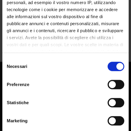
personali, ad esempio il vostro numero IP, utilizzando
tecnologie come i cookie per memorizzare e accedere
alle informazioni sul vostro dispositivo al fine di
pubblicare annunci e contenuti personalizzati, misurare
Condividi
gli annunci e i contenuti, ricercare il pubblico e sviluppare
i servizi. Avete la possibilità di scegliere chi utilizza i
vostri dati e per quali scopi. Le vostre scelte in materia di
privacy sono applicabili solo su questa proprietà digitale
in cui avete effettuato le vostre scelte. È possibile
Selezione
modificare o revocare il proprio consenso in qualsiasi
Necessari
del
momento dalla Dichiarazione sui cookie o facendo clic
consenso
sull'icona di attivazione della privacy.
Preferenze
Con il tuo consenso, vorremmo anche:
raccogliere informazioni sulla tua posizione
Statistiche
geografica, con un'approssimazione di qualche
FAQ - Domande frequenti DSE
metro,
E-learning
Marketing
Identificare il tuo dispositivo, scansionandolo
Pubblicazioni - IRIS
attivamente alla ricerca di caratteristiche specifiche