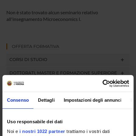
Non è stato trovato alcun seminario relativo
all'insegnamento Microeconomics I.
OFFERTA FORMATIVA
CORSI DI STUDIO
DOTTORATI, MASTER E FORMAZIONE SUPERIORE
Contatti
Persone
Consenso
Dettagli
Impostazioni degli annunci
In
Luoghi
Calendario
Uso responsabile dei dati
Noi e
i nostri 1022 partner
trattiamo i vostri dati