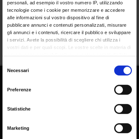
personali, ad esempio il vostro numero IP, utilizzando
tecnologie come i cookie per memorizzare e accedere
alle informazioni sul vostro dispositivo al fine di
pubblicare annunci e contenuti personalizzati, misurare
Condividi
gli annunci e i contenuti, ricercare il pubblico e sviluppare
i servizi. Avete la possibilità di scegliere chi utilizza i
vostri dati e per quali scopi. Le vostre scelte in materia di
privacy sono applicabili solo su questa proprietà digitale
in cui avete effettuato le vostre scelte. È possibile
Selezione
modificare o revocare il proprio consenso in qualsiasi
Necessari
del
momento dalla Dichiarazione sui cookie o facendo clic
consenso
sull'icona di attivazione della privacy.
Preferenze
Con il tuo consenso, vorremmo anche:
raccogliere informazioni sulla tua posizione
Statistiche
geografica, con un'approssimazione di qualche
FAQ - Domande frequenti DSE
metro,
E-learning
Marketing
Identificare il tuo dispositivo, scansionandolo
Pubblicazioni - IRIS
attivamente alla ricerca di caratteristiche specifiche