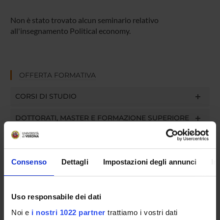
Non è stato trovato alcun seminario relativo
all'insegnamento Political economy.
OFFERTA FORMATIVA
CORSI DI STUDIO
DOTTORATI, MASTER E FORMAZIONE SUPERIORE
Contatti
Persone
Consenso
Dettagli
Impostazioni degli annunci
In
Luoghi
Calendario
Uso responsabile dei dati
Noi e
i nostri 1022 partner
trattiamo i vostri dati