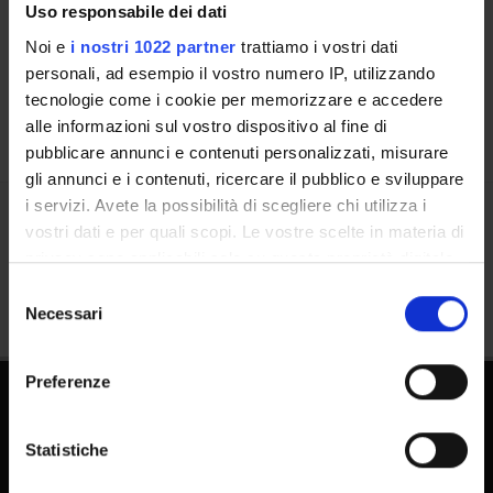
Uso responsabile dei dati
Luoghi
Noi e
i nostri 1022 partner
trattiamo i vostri dati
Calendario
personali, ad esempio il vostro numero IP, utilizzando
tecnologie come i cookie per memorizzare e accedere
alle informazioni sul vostro dispositivo al fine di
pubblicare annunci e contenuti personalizzati, misurare
gli annunci e i contenuti, ricercare il pubblico e sviluppare
i servizi. Avete la possibilità di scegliere chi utilizza i
vostri dati e per quali scopi. Le vostre scelte in materia di
Condividi
privacy sono applicabili solo su questa proprietà digitale
in cui avete effettuato le vostre scelte. È possibile
Selezione
modificare o revocare il proprio consenso in qualsiasi
Necessari
del
momento dalla Dichiarazione sui cookie o facendo clic
consenso
sull'icona di attivazione della privacy.
Preferenze
Con il tuo consenso, vorremmo anche:
raccogliere informazioni sulla tua posizione
Statistiche
geografica, con un'approssimazione di qualche