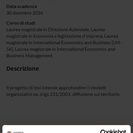
Data scadenza
30 dicembre 2026
Corso di studi
Laurea magistrale in Direzione Aziendale, Laurea
magistrale in Economia e legislazione d'impresa, Laurea
magistrale in International Economics and Business [LM-
56], Laurea magistrale in International Economics and
Business Management
Descrizione
Il progetto di tesi intende approfondire i I modelli
organizzativi ex. d.lgs 231/2001: diffusione sul territorio
Presentazione