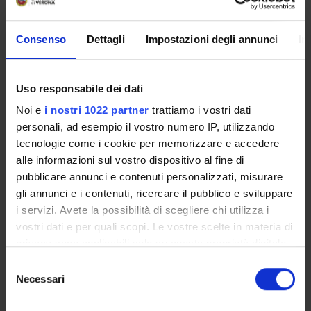
Come iscriversi e Requisiti di ammissione
Insegnamenti
Consenso
Dettagli
Impostazioni degli annunci
In
Attività formative ambito D e F
Calendario didattico
Orario lezioni
Uso responsabile dei dati
Piani didattici
Noi e
i nostri 1022 partner
trattiamo i vostri dati
Calendario esami
personali, ad esempio il vostro numero IP, utilizzando
Bacheca avvisi
tecnologie come i cookie per memorizzare e accedere
Proposte tesi e stage
alle informazioni sul vostro dispositivo al fine di
pubblicare annunci e contenuti personalizzati, misurare
Organi collegiali e di governo
gli annunci e i contenuti, ricercare il pubblico e sviluppare
Docenti
i servizi. Avete la possibilità di scegliere chi utilizza i
Prova finale
vostri dati e per quali scopi. Le vostre scelte in materia di
Esercitazioni Linguistiche CLA
privacy sono applicabili solo su questa proprietà digitale
Stage e Tirocini
in cui avete effettuato le vostre scelte. È possibile
Selezione
Gestione carriere
modificare o revocare il proprio consenso in qualsiasi
Necessari
del
Agevolazioni economiche
momento dalla Dichiarazione sui cookie o facendo clic
consenso
Abbreviazione carriera
sull'icona di attivazione della privacy.