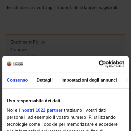
Tesi di ricerca rivolta agli studenti delle lauree magistrali.
Enrolment Policy
Courses
Academic Calendar
Degree Programme
Lesson timetable
Exam calendar
Consenso
Dettagli
Impostazioni degli annunci
In
Notices
Thesis and internship proposals
Uso responsabile dei dati
Governing bodies
Faculty staff
Noi e
i nostri 1022 partner
trattiamo i vostri dati
personali, ad esempio il vostro numero IP, utilizzando
Scholarships and Grants
tecnologie come i cookie per memorizzare e accedere
Housing service