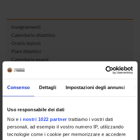
Insegnamenti
Calendario didattico
Orario lezioni
Piani didattici
Calendario esami
Bacheca avvisi
Proposte tesi e stage
Organi collegiali e di governo
Consenso
Dettagli
Impostazioni degli annunci
In
Docenti
Gestione carriere
Agevolazioni economiche
Uso responsabile dei dati
Alloggi
Noi e
i nostri 1022 partner
trattiamo i vostri dati
Documenti
personali, ad esempio il vostro numero IP, utilizzando
tecnologie come i cookie per memorizzare e accedere