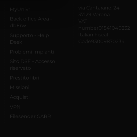
azioni che hai fornito loro o
via Cantarane, 24
MyUnivr
37129 Verona
Back office Area -
VAT
dbErw
number01541040232
Italian Fiscal
Supporto - Help
Code93009870234
Desk
Problemi Impianti
Sito DSE - Accesso
riservato
Prestito libri
Missioni
Acquisti
VPN
Filesender GARR