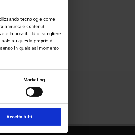
utilizzando tecnologie come i
re annunci e contenuti
vete la possibilità di scegliere
li solo su questa proprietà
consenso in qualsiasi momento
alche metro,
Marketing
e specifiche (impronte
ezione dettagli
. Puoi
Accetta tutti
l media e per analizzare il
ostri partner che si occupano