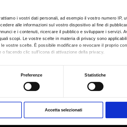
rattiamo i vostri dati personali, ad esempio il vostro numero IP, 
dere alle informazioni sul vostro dispositivo al fine di pubblica
nunci e i contenuti, ricercare il pubblico e sviluppare i servizi. A
r quali scopi. Le vostre scelte in materia di privacy sono applicabi
to le vostre scelte. È possibile modificare o revocare il proprio 
 o facendo clic sull'icona di attivazione della privacy.
mo anche:
oni sulla tua posizione geografica, con un'approssimazione di qu
Preferenze
Statistiche
spositivo, scansionandolo attivamente alla ricerca di caratteristich
Share
aborati i tuoi dati personali e imposta le tue preferenze nella
s
consenso in qualsiasi momento dalla Dichiarazione sui cookie.
Accetta selezionati
nalizzare contenuti ed annunci, per fornire funzionalità dei socia
inoltre informazioni sul modo in cui utilizzi il nostro sito con i n