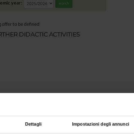
emic year:
search
 offer to be defined
THER DIDACTIC ACTIVITIES
Dettagli
Impostazioni degli annunci