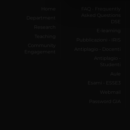
di analisi dei dati web, pubbl
Home
FAQ - Frequently
che hanno raccolto dal tuo uti
Asked Questions
Department
DSE
Research
E-learning
Teaching
Pubblicazioni - IRIS
Community
Antiplagio - Docenti
Engagement
Antiplagio -
Studenti
Aule
Esami - ESSE3
Webmail
Password GIA