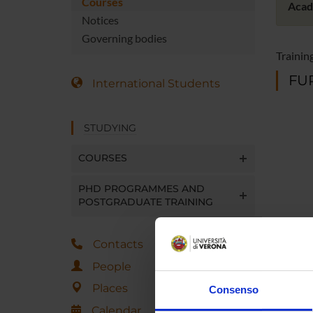
Courses
Acad
Notices
Governing bodies
Training
FUR
International Students
STUDYING
COURSES
PHD PROGRAMMES AND
POSTGRADUATE TRAINING
Contacts
People
Places
Consenso
Calendar