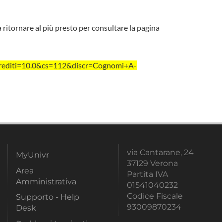
a ritornare al più presto per consultare la pagina
rediti=10.0&cs=112&discr=Cognomi+A-
via Cantarane, 24
MyUnivr
37129 Verona
Area
Partita IVA
Amministrativa
01541040232
Codice Fiscale
Supporto - Help
93009870234
Desk