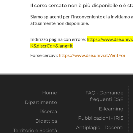
Il corso cercato non è più disponibile o è st
Siamo spiacenti per l'inconveniente e la invitiamo a
attualmente non disponibile.
Indirizzo pagina con errore:
https://www.dse.uni
K&discrCd=&lang=it
Forse cercavi:
https://www.dse.univr.it/?ent=oi
Home
FAQ - Domande
frequenti DSE
Dipartimento
E-learning
Ricerca
Pubblicazioni - IRIS
Didattica
Antiplagio - Docenti
Territorio e Società