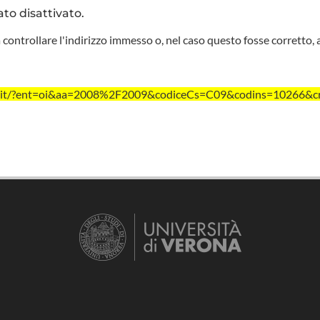
ato disattivato.
 controllare l'indirizzo immesso o, nel caso questo fosse corretto, 
vr.it/?ent=oi&aa=2008%2F2009&codiceCs=C09&codins=10266&c