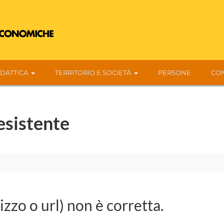
IDATTICA
TERRITORIO E SOCIETÀ
PERSONE
CON
esistente
rizzo o url) non è corretta.