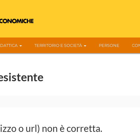
IDATTICA
TERRITORIO E SOCIETÀ
PERSONE
CON
esistente
rizzo o url) non è corretta.