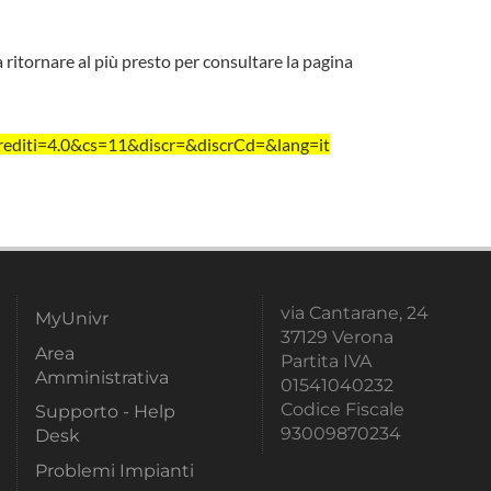
a ritornare al più presto per consultare la pagina
editi=4.0&cs=11&discr=&discrCd=&lang=it
via Cantarane, 24
MyUnivr
37129 Verona
Area
Partita IVA
Amministrativa
01541040232
Codice Fiscale
Supporto - Help
93009870234
Desk
Problemi Impianti