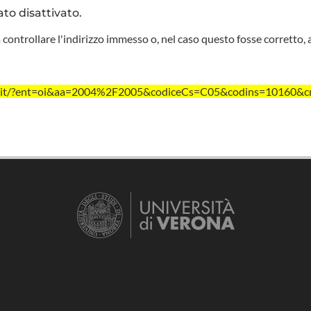
ato disattivato.
 controllare l'indirizzo immesso o, nel caso questo fosse corretto, 
vr.it/?ent=oi&aa=2004%2F2005&codiceCs=C05&codins=10160&cr