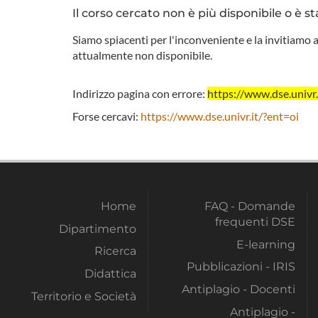
Il corso cercato non è più disponibile o è st
Siamo spiacenti per l'inconveniente e la invitiamo a
attualmente non disponibile.
Indirizzo pagina con errore:
https://www.dse.uni
Forse cercavi:
https://www.dse.univr.it/?ent=oi
Home
FAQ - Domande
frequenti DSE
Dipartimento
E-learning
Ricerca
Pubblicazioni - IRIS
Didattica
Antiplagio - Docenti
Territorio e Società
Antiplagio -