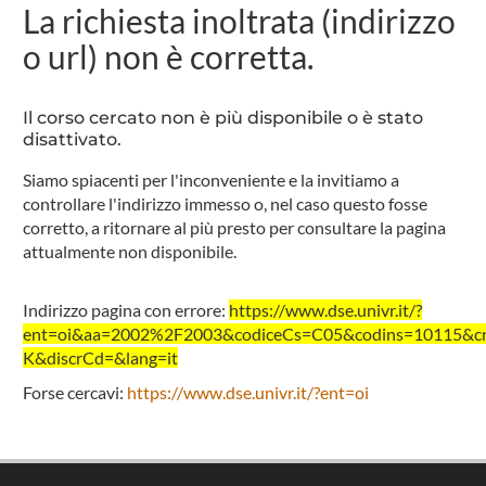
La richiesta inoltrata (indirizzo
o url) non è corretta.
Il corso cercato non è più disponibile o è stato
disattivato.
Siamo spiacenti per l'inconveniente e la invitiamo a
controllare l'indirizzo immesso o, nel caso questo fosse
corretto, a ritornare al più presto per consultare la pagina
attualmente non disponibile.
Indirizzo pagina con errore:
https://www.dse.univr.it/?
ent=oi&aa=2002%2F2003&codiceCs=C05&codins=10115&cre
K&discrCd=&lang=it
Forse cercavi:
https://www.dse.univr.it/?ent=oi