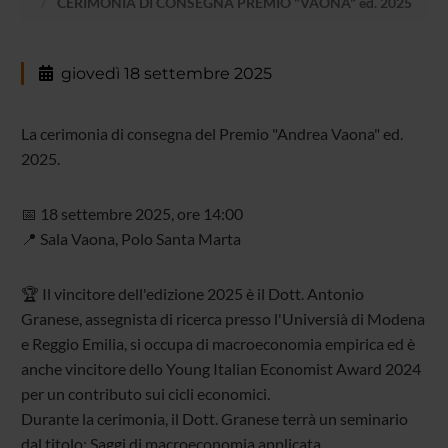
CERIMONIA DI CONSEGNA PREMIO "VAONA" ed. 2025
giovedì 18 settembre 2025
La cerimonia di consegna del Premio "Andrea Vaona" ed.
2025.
📅 18 settembre 2025, ore 14:00
📍 Sala Vaona, Polo Santa Marta
🏆 Il vincitore dell'edizione 2025 è il Dott. Antonio
Granese, assegnista di ricerca presso l'Universià di Modena
e Reggio Emilia, si occupa di macroeconomia empirica ed è
anche vincitore dello Young Italian Economist Award 2024
per un contributo sui cicli economici.
Durante la cerimonia, il Dott. Granese terrà un seminario
dal titolo: Saggi di macroeconomia applicata