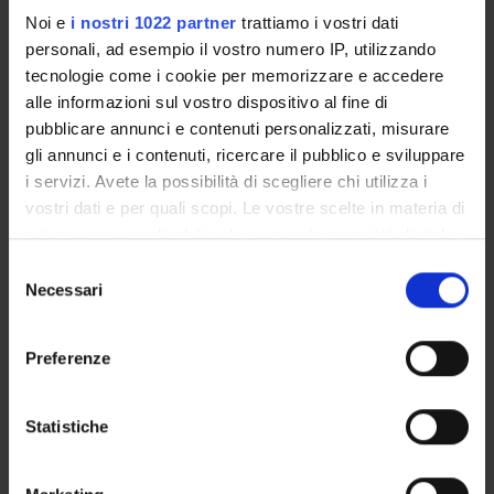
Noi e
i nostri 1022 partner
trattiamo i vostri dati
UFFICI E STRUTTURE DI SERVIZIO
personali, ad esempio il vostro numero IP, utilizzando
tecnologie come i cookie per memorizzare e accedere
SERVIZI DI SEGRETERIA STUDENTI
alle informazioni sul vostro dispositivo al fine di
pubblicare annunci e contenuti personalizzati, misurare
STRUTTURE DEL DIPARTIMENTO
gli annunci e i contenuti, ricercare il pubblico e sviluppare
i servizi. Avete la possibilità di scegliere chi utilizza i
LABORATORI DI RICERCA
vostri dati e per quali scopi. Le vostre scelte in materia di
privacy sono applicabili solo su questa proprietà digitale
CENTRI DI RICERCA
in cui avete effettuato le vostre scelte. È possibile
Selezione
modificare o revocare il proprio consenso in qualsiasi
Necessari
del
BIBLIOTECHE
momento dalla Dichiarazione sui cookie o facendo clic
consenso
sull'icona di attivazione della privacy.
SPIN OFF E AZIENDE
Preferenze
Con il tuo consenso, vorremmo anche:
Contatti
raccogliere informazioni sulla tua posizione
Statistiche
Persone
geografica, con un'approssimazione di qualche
Luoghi
metro,