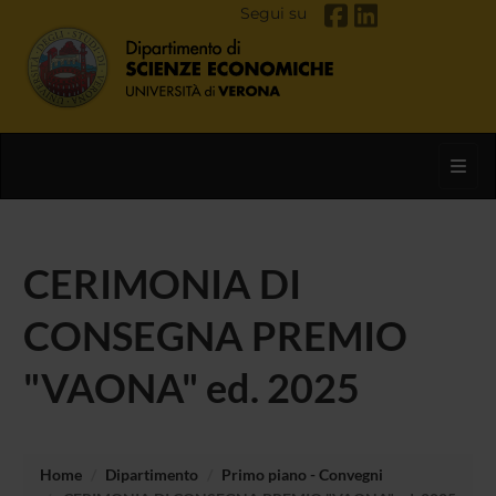
Segui su
Toggl
CERIMONIA DI
CONSEGNA PREMIO
"VAONA" ed. 2025
Home
Dipartimento
Primo piano - Convegni