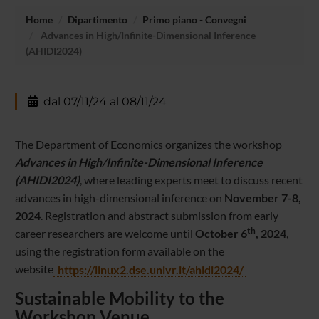
Home
Dipartimento
Primo piano - Convegni
Advances in High/Infinite-Dimensional Inference
(AHIDI2024)
dal 07/11/24 al 08/11/24
The Department of Economics organizes the workshop
Advances in High/Infinite-Dimensional Inference
(AHIDI2024)
, where leading experts meet to discuss recent
advances in high-dimensional inference on
November 7-8,
2024
. Registration and abstract submission from early
th
career researchers are welcome until
October 6
, 2024
,
using the registration form available on the
website
https://linux2.dse.univr.it/ah
idi2024/
Sustainable Mobility to the
Workshop Venue