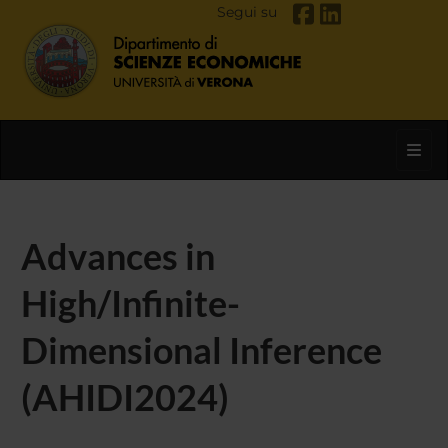
Segui su
Toggl
Advances in
High/Infinite-
Dimensional Inference
(AHIDI2024)