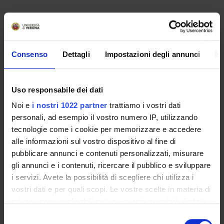
Referente
Consenso
Dettagli
Impostazioni degli annunci
In
Catia Scricciolo
Pagina Web
https://linux2.dse.univr.it/ahidi2024/
Uso responsabile dei dati
Dipartimento
Noi e
i nostri 1022 partner
trattiamo i vostri dati
Scienze Economiche
personali, ad esempio il vostro numero IP, utilizzando
tecnologie come i cookie per memorizzare e accedere
alle informazioni sul vostro dispositivo al fine di
pubblicare annunci e contenuti personalizzati, misurare
gli annunci e i contenuti, ricercare il pubblico e sviluppare
ORGANIZZAZIONE
i servizi. Avete la possibilità di scegliere chi utilizza i
vostri dati e per quali scopi. Le vostre scelte in materia di
GOVERNANCE
privacy sono applicabili solo su questa proprietà digitale
in cui avete effettuato le vostre scelte. È possibile
COMMISSIONI
Selezione