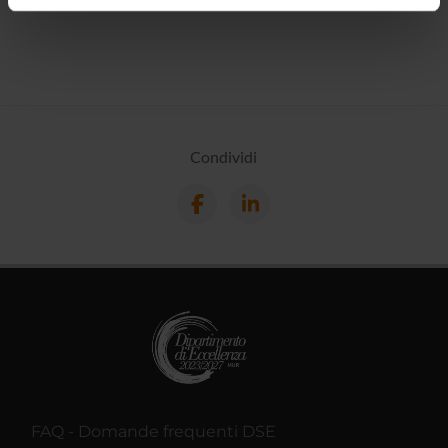
informazioni sul modo in cui utilizzi il nostro sito con i
nostri partner che si occupano di analisi dei dati web,
pubblicità e social media, i quali potrebbero combinarle
con altre informazioni che hai fornito loro o che hanno
raccolto dal tuo utilizzo dei loro servizi.
Condividi
FAQ - Domande frequenti DSE