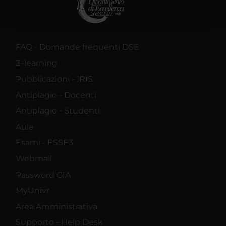
pubblicità e social media, i quali potrebbero combinarle
con altre informazioni che hai fornito loro o che hanno
raccolto dal tuo utilizzo dei loro servizi.
FAQ - Domande frequenti DSE
E-learning
Pubblicazioni - IRIS
Antiplagio - Docenti
Antiplagio - Studenti
Aule
Esami - ESSE3
Webmail
Password GIA
MyUnivr
Area Amministrativa
Supporto - Help Desk