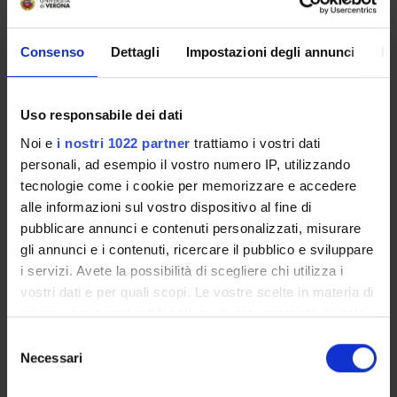
Come iscriversi
Consenso
Dettagli
Impostazioni degli annunci
In
Insegnamenti
Calendario didattico
Piani didattici
Uso responsabile dei dati
Orario lezioni
Noi e
i nostri 1022 partner
trattiamo i vostri dati
Calendario esami
personali, ad esempio il vostro numero IP, utilizzando
Bacheca avvisi
tecnologie come i cookie per memorizzare e accedere
Proposte tesi e stage
alle informazioni sul vostro dispositivo al fine di
Organi collegiali e di governo
pubblicare annunci e contenuti personalizzati, misurare
Docenti
gli annunci e i contenuti, ricercare il pubblico e sviluppare
i servizi. Avete la possibilità di scegliere chi utilizza i
vostri dati e per quali scopi. Le vostre scelte in materia di
OFFERTA FORMATIVA
privacy sono applicabili solo su questa proprietà digitale
in cui avete effettuato le vostre scelte. È possibile
CORSI DI STUDIO
Selezione
modificare o revocare il proprio consenso in qualsiasi
Necessari
del
momento dalla Dichiarazione sui cookie o facendo clic
DOTTORATI, MASTER E FORMAZIONE
consenso
SUPERIORE