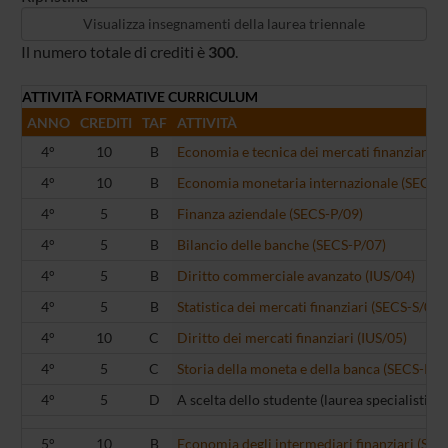
Il numero totale di crediti è
300
.
ATTIVITÀ FORMATIVE CURRICULUM
ANNO
CREDITI
TAF
ATTIVITÀ
4°
10
B
Economia e tecnica dei mercati finanziari (
4°
10
B
Economia monetaria internazionale (SECS-
4°
5
B
Finanza aziendale (SECS-P/09)
4°
5
B
Bilancio delle banche (SECS-P/07)
4°
5
B
Diritto commerciale avanzato (IUS/04)
4°
5
B
Statistica dei mercati finanziari (SECS-S/03)
4°
10
C
Diritto dei mercati finanziari (IUS/05)
4°
5
C
Storia della moneta e della banca (SECS-P/1
4°
5
D
A scelta dello studente (laurea specialistica)
5°
10
B
Economia degli intermediari finanziari (SEC