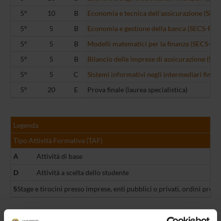
5°
10
B
Economia e tecnica dell'assicurazione (SEC
5°
5
B
Economia e gestione della banca (SECS-P/11
5°
5
B
Modelli matematici per la finanza (SECS-S/0
5°
5
B
Bilancio delle imprese di assicurazione (SE
5°
5
C
Sistemi informativi negli intermediari finanz
5°
20
E
Prova finale (laurea specialistica)
Legenda
Tipo Attività Formativa (TAF)
A
Attività di base
D
Attività a scelta dello studente
S
Stage e tirocini presso imprese, enti pubblici o privati, ordini profe