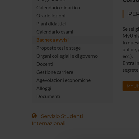
Calendario didattico
PER
Orario lezioni
Piani didattici
Se sei g
Calendario esami
MyUniv
Bacheca avvisi
In quest
Proposte tesi e stage
online, 
Organi collegiali e di governo
ecc.).
Entra in
Docenti
segreter
Gestione carriere
Agevolazioni economiche
MYUN
Alloggi
Documenti
Servizio Studenti
Internazionali