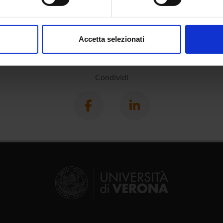
aborati i tuoi dati personali e imposta le tue preferenze nella
s
consenso in qualsiasi momento dalla Dichiarazione sui cookie.
Accetta selezionati
nalizzare contenuti ed annunci, per fornire funzionalità dei socia
inoltre informazioni sul modo in cui utilizzi il nostro sito con i n
icità e social media, i quali potrebbero combinarle con altre inform
Condividi
lizzo dei loro servizi.