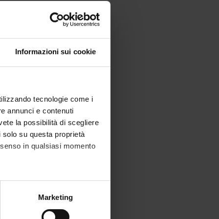
Informazioni sui cookie
utilizzando tecnologie come i
re annunci e contenuti
vete la possibilità di scegliere
li solo su questa proprietà
consenso in qualsiasi momento
alche metro,
Marketing
e specifiche (impronte