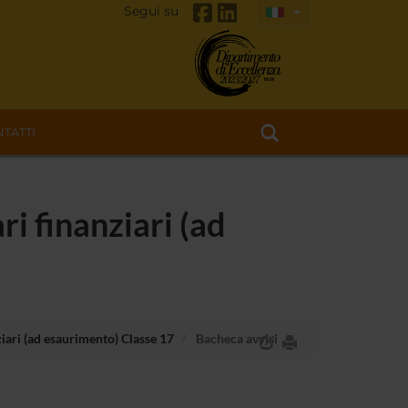
Segui su
TATTI
i finanziari (ad
iari (ad esaurimento) Classe 17
Bacheca avvisi