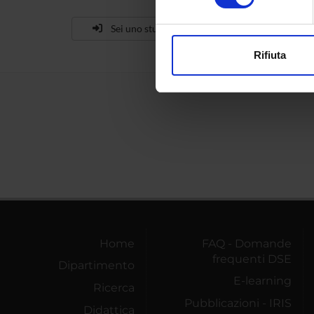
Approfondisci come vengono el
Sei uno studente già iscritto?
modificare o ritirare il tuo 
Rifiuta
Utilizziamo i cookie per perso
nostro traffico. Condividiamo 
di analisi dei dati web, pubbl
che hanno raccolto dal tuo uti
Home
FAQ - Domande
frequenti DSE
Dipartimento
E-learning
Ricerca
Pubblicazioni - IRIS
Didattica