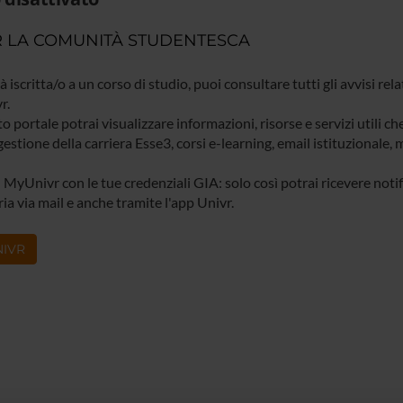
 LA COMUNITÀ STUDENTESCA
ià iscritta/o a un corso di studio, puoi consultare tutti gli avvisi rela
r.
o portale potrai visualizzare informazioni, risorse e servizi utili ch
gestione della carriera Esse3, corsi e-learning, email istituzionale
 MyUnivr con le tue credenziali GIA: solo così potrai ricevere notific
ia via mail e anche tramite l'app Univr.
IVR