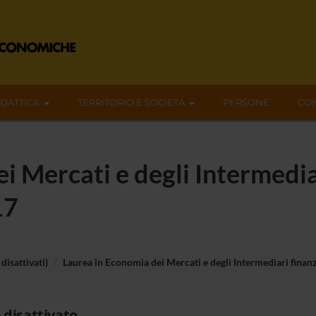
IDATTICA
TERRITORIO E SOCIETÀ
PERSONE
CON
i Mercati e degli Intermediar
17
disattivati)
Laurea in Economia dei Mercati e degli Intermediari finanz
 disattivato