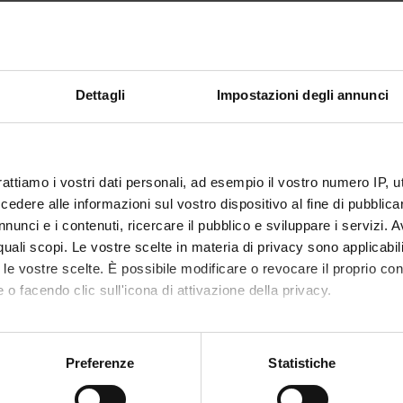
Dettagli
Impostazioni degli annunci
rattiamo i vostri dati personali, ad esempio il vostro numero IP, 
dere alle informazioni sul vostro dispositivo al fine di pubblica
nunci e i contenuti, ricercare il pubblico e sviluppare i servizi. A
r quali scopi. Le vostre scelte in materia di privacy sono applicabi
to le vostre scelte. È possibile modificare o revocare il proprio 
 o facendo clic sull'icona di attivazione della privacy.
mo anche:
oni sulla tua posizione geografica, con un'approssimazione di qu
Preferenze
Statistiche
spositivo, scansionandolo attivamente alla ricerca di caratteristich