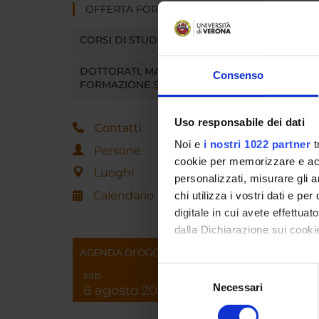
OFFERTA FORMATIVA
CORSI DI STUDIO
DOTTORATI, MASTER E
Consenso
FORMAZIONE SUPERIORE
Uso responsabile dei dati
Contatti
Noi e
i nostri 1022 partner
t
Persone
cookie per memorizzare e acce
Luoghi
personalizzati, misurare gli an
Calendario
chi utilizza i vostri dati e pe
digitale in cui avete effettua
dalla Dichiarazione sui cookie
AGENDA DI OGGI
Con il tuo consenso, vorrem
Selezione
sab
raccogliere informazi
Necessari
del
8 agosto 2026
Identificare il tuo di
consenso
digitali).