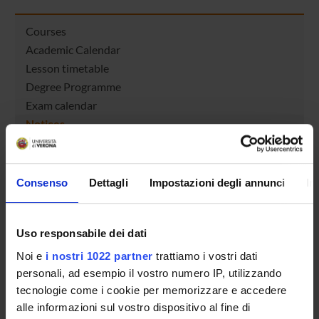
Courses
Academic Calendar
Lesson timetable
Degree Programme
Exam calendar
Notices
Thesis and internship proposals
Governing bodies
Faculty staff
Consenso
Dettagli
Impostazioni degli annunci
In
Student Career Management
Scholarships and Grants
Uso responsabile dei dati
Housing service
Documents
Noi e
i nostri 1022 partner
trattiamo i vostri dati
personali, ad esempio il vostro numero IP, utilizzando
tecnologie come i cookie per memorizzare e accedere
STUDYING
alle informazioni sul vostro dispositivo al fine di