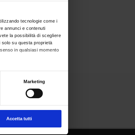
utilizzando tecnologie come i
re annunci e contenuti
vete la possibilità di scegliere
li solo su questa proprietà
consenso in qualsiasi momento
alche metro,
Marketing
e specifiche (impronte
ezione dettagli
. Puoi
Accetta tutti
l media e per analizzare il
ostri partner che si occupano