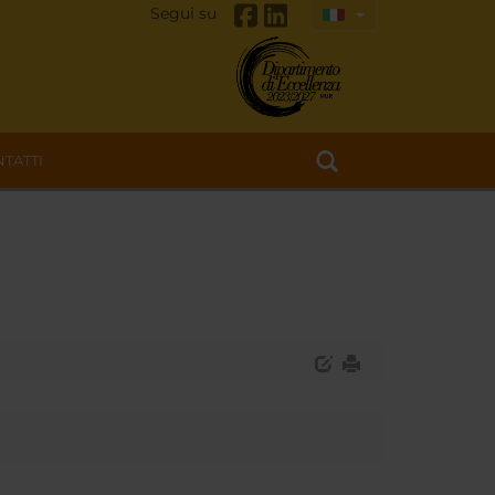
Segui su
TATTI