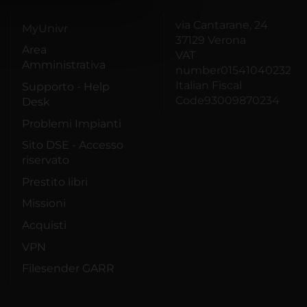
azioni che hai fornito loro o
via Cantarane, 24
MyUnivr
37129 Verona
Area
VAT
Amministrativa
number01541040232
Italian Fiscal
Supporto - Help
Code93009870234
Desk
Problemi Impianti
Sito DSE - Accesso
riservato
Prestito libri
Missioni
Acquisti
VPN
Filesender GARR