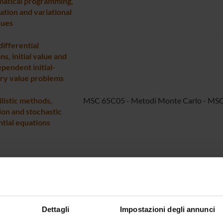
atical programming,
ation and variational
ques
differential
s, initial value and
pendent initial-
ry value problems
listic methods,
MSC 65C05 - Metodi Monte Carlo - MSC
ion and stochastic
ntial equations
Dettagli
Impostazioni degli annunci