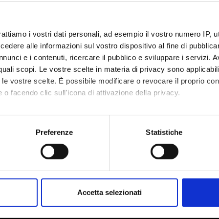
rattiamo i vostri dati personali, ad esempio il vostro numero IP, 
dere alle informazioni sul vostro dispositivo al fine di pubblica
nunci e i contenuti, ricercare il pubblico e sviluppare i servizi. A
r quali scopi. Le vostre scelte in materia di privacy sono applicabi
to le vostre scelte. È possibile modificare o revocare il proprio 
 o facendo clic sull'icona di attivazione della privacy.
mo anche:
oni sulla tua posizione geografica, con un'approssimazione di qu
Preferenze
Statistiche
spositivo, scansionandolo attivamente alla ricerca di caratteristich
Condividi
aborati i tuoi dati personali e imposta le tue preferenze nella
s
consenso in qualsiasi momento dalla Dichiarazione sui cookie.
Accetta selezionati
nalizzare contenuti ed annunci, per fornire funzionalità dei socia
inoltre informazioni sul modo in cui utilizzi il nostro sito con i n