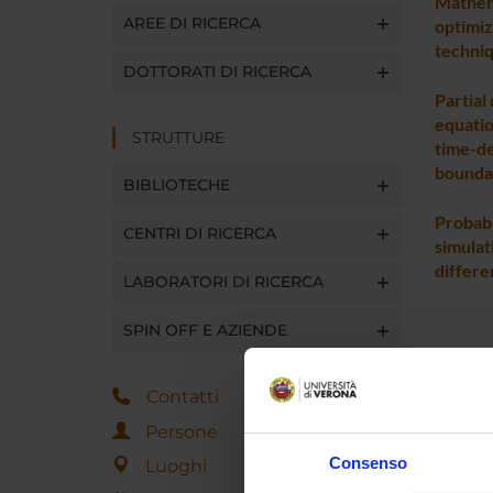
Mathem
AREE DI RICERCA
optimiz
techni
DOTTORATI DI RICERCA
Partial 
equation
STRUTTURE
time-de
bounda
BIBLIOTECHE
Probabi
CENTRI DI RICERCA
simulat
differe
LABORATORI DI RICERCA
SPIN OFF E AZIENDE
Contatti
Persone
Consenso
Luoghi