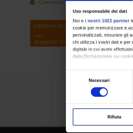
Calendario
Uso responsabile dei dati
Noi e
i nostri 1022 partner
t
AGENDA DI OGGI
cookie per memorizzare e acce
personalizzati, misurare gli an
sab
8 agosto 2026
chi utilizza i vostri dati e pe
digitale in cui avete effettua
dalla Dichiarazione sui cookie
Con il tuo consenso, vorrem
Selezione
raccogliere informazi
Necessari
del
Identificare il tuo di
consenso
digitali).
Approfondisci come vengono el
modificare o ritirare il tuo 
Rifiuta
Utilizziamo i cookie per perso
nostro traffico. Condividiamo 