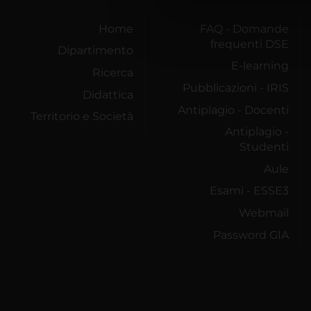
di analisi dei dati web, pubbl
che hanno raccolto dal tuo uti
Home
FAQ - Domande
frequenti DSE
Dipartimento
E-learning
Ricerca
Pubblicazioni - IRIS
Didattica
Antiplagio - Docenti
Territorio e Società
Antiplagio -
Studenti
Aule
Esami - ESSE3
Webmail
Password GIA