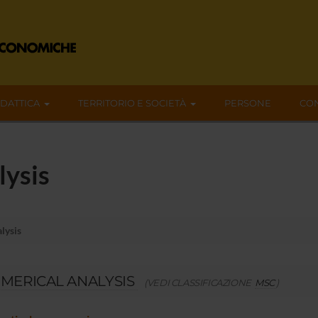
IDATTICA
TERRITORIO E SOCIETÀ
PERSONE
CON
lysis
lysis
MERICAL ANALYSIS
(VEDI CLASSIFICAZIONE
MSC
)