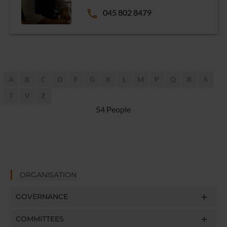
phone
045 802 8479
A
B
C
D
F
G
K
L
M
P
Q
R
S
T
V
Z
54 People
ORGANISATION
GOVERNANCE
COMMITTEES