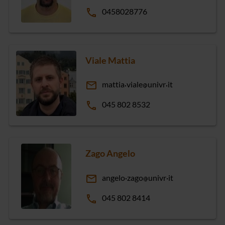
phone
0458028776
Viale Mattia
email
mattia
viale
univr
it
phone
045 802 8532
Zago Angelo
email
angelo
zago
univr
it
phone
045 802 8414