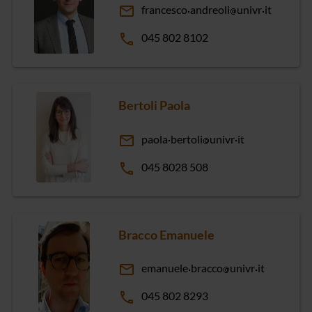
email
francesco
andreoli
univr
it
phone
045 802 8102
Bertoli Paola
email
paola
bertoli
univr
it
phone
045 8028 508
Bracco Emanuele
email
emanuele
bracco
univr
it
phone
045 802 8293