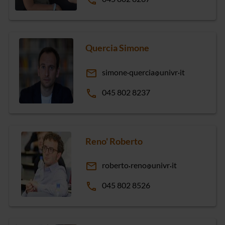
phone
Quercia Simone
email
simone
quercia
univr
it
phone
045 802 8237
Reno' Roberto
email
roberto
reno
univr
it
phone
045 802 8526