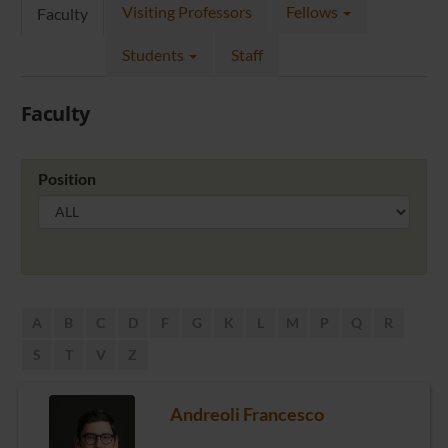
Visiting Professors
Fellows
Faculty
Students
Staff
Faculty
Position
A
B
C
D
F
G
K
L
M
P
Q
R
S
T
V
Z
Andreoli Francesco