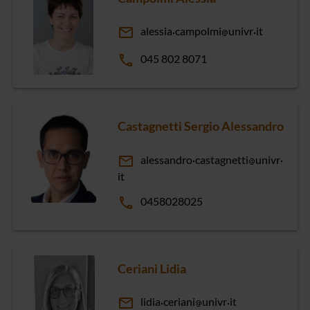
email
alessia
campolmi
univr
it
phone
045 802 8071
Castagnetti Sergio Alessandro
email
alessandro
castagnetti
univr
it
phone
0458028025
Ceriani Lidia
email
lidia
ceriani
univr
it