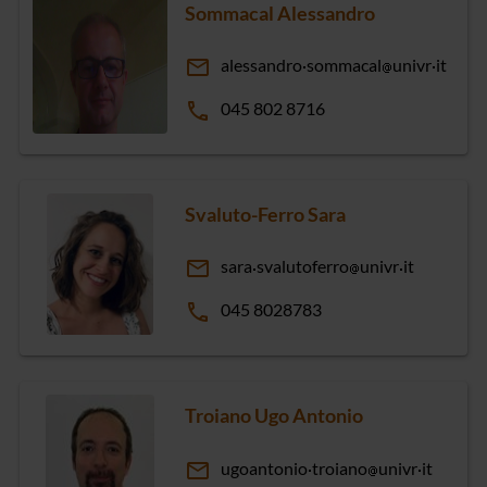
Sommacal Alessandro
email
alessandro
sommacal
univr
it
phone
045 802 8716
Svaluto-Ferro Sara
email
sara
svalutoferro
univr
it
phone
045 8028783
Troiano Ugo Antonio
email
ugoantonio
troiano
univr
it