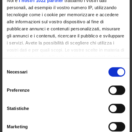
Noi e
i nostri 1022 partner
trattiamo i vostri dati
Menon Martina
personali, ad esempio il vostro numero IP, utilizzando
tecnologie come i cookie per memorizzare e accedere
email
martina
menon
univr
it
alle informazioni sul vostro dispositivo al fine di
pubblicare annunci e contenuti personalizzati, misurare
phone
045 8028420
gli annunci e i contenuti, ricercare il pubblico e sviluppare
i servizi. Avete la possibilità di scegliere chi utilizza i
vostri dati e per quali scopi. Le vostre scelte in materia di
privacy sono applicabili solo su questa proprietà digitale
Minozzo Marco
in cui avete effettuato le vostre scelte. È possibile
Selezione
modificare o revocare il proprio consenso in qualsiasi
Necessari
email
marco
minozzo
univr
it
del
momento dalla Dichiarazione sui cookie o facendo clic
consenso
phone
045 802 8234
sull'icona di attivazione della privacy.
Preferenze
Con il tuo consenso, vorremmo anche:
raccogliere informazioni sulla tua posizione
Statistiche
Moramarco Graziano
geografica, con un'approssimazione di qualche
metro,
Marketing
email
graziano
moramarco
univr
it
Identificare il tuo dispositivo, scansionandolo