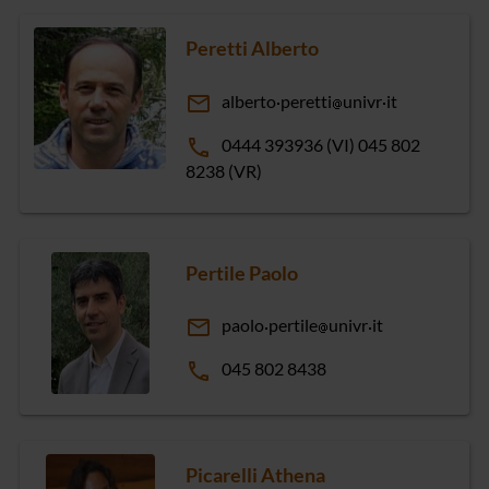
Peretti Alberto
email
alberto
peretti
univr
it
phone
0444 393936 (VI) 045 802
8238 (VR)
Pertile Paolo
email
paolo
pertile
univr
it
phone
045 802 8438
Picarelli Athena