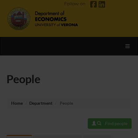
Follow on
Toggl
People
Home
Department
People
Find people