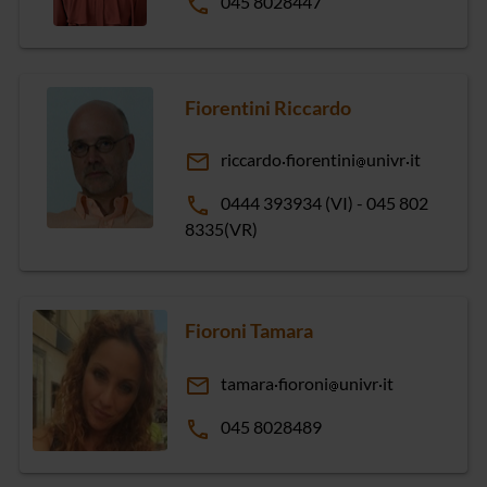
phone
045 8028447
Fiorentini Riccardo
email
riccardo
fiorentini
univr
it
phone
0444 393934 (VI) - 045 802
8335(VR)
Fioroni Tamara
email
tamara
fioroni
univr
it
phone
045 8028489