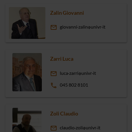
Zalin Giovanni
email
giovanni
zalin
univr
it
Zarri Luca
email
luca
zarri
univr
it
phone
045 802 8101
Zoli Claudio
email
claudio
zoli
univr
it