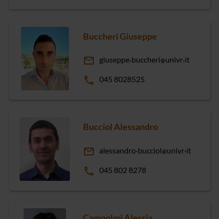
Buccheri Giuseppe
email
giuseppe
buccheri
univr
it
phone
045 8028525
Bucciol Alessandro
email
alessandro
bucciol
univr
it
phone
045 802 8278
Campolmi Alessia