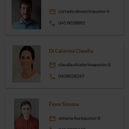
email
corrado
devecchi
univr
it
phone
045 8028881
Di Caterina Claudia
email
claudia
dicaterina
univr
it
phone
0458028247
Fiore Simona
email
simona
fiore
univr
it