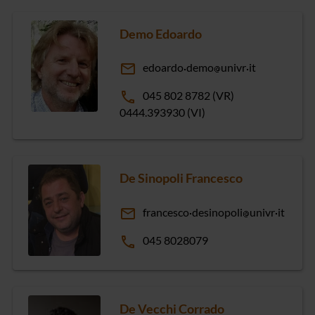
Demo Edoardo
email
edoardo
demo
univr
it
phone
045 802 8782 (VR)
0444.393930 (VI)
De Sinopoli Francesco
email
francesco
desinopoli
univr
it
phone
045 8028079
De Vecchi Corrado