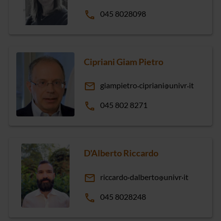
phone
045 8028098
Cipriani Giam Pietro
email
giampietro
cipriani
univr
it
phone
045 802 8271
D'Alberto Riccardo
email
riccardo
dalberto
univr
it
phone
045 8028248