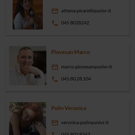
email
athena
picarelli
univr
it
phone
045 8028242
Piovesan Marco
email
marco
piovesan
univr
it
phone
045.80.28.104
Polin Veronica
email
veronica
polin
univr
it
045 802 8267