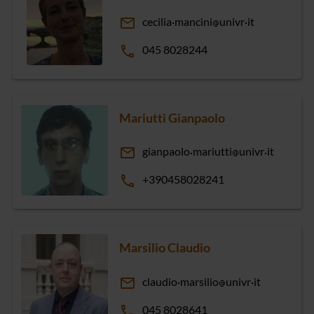
email
cecilia
mancini
univr
it
phone
045 8028244
Mariutti Gianpaolo
email
gianpaolo
mariutti
univr
it
phone
+390458028241
Marsilio Claudio
email
claudio
marsilio
univr
it
phone
045 8028641