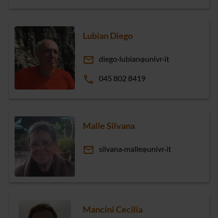
Lubian Diego
email
diego
lubian
univr
it
phone
045 802 8419
Malle Silvana
email
silvana
malle
univr
it
Mancini Cecilia