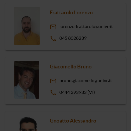
Frattarolo Lorenzo
email
lorenzo
frattarolo
univr
it
phone
045 8028239
Giacomello Bruno
email
bruno
giacomello
univr
it
phone
0444 393933 (VI)
Gnoatto Alessandro