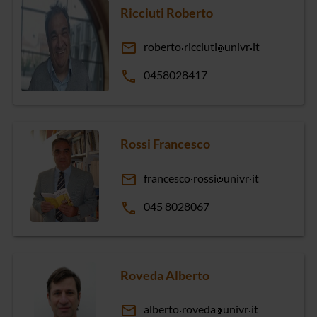
Ricciuti Roberto
email
roberto
ricciuti
univr
it
phone
0458028417
Rossi Francesco
email
francesco
rossi
univr
it
phone
045 8028067
Roveda Alberto
email
alberto
roveda
univr
it