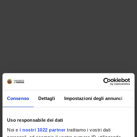
ORGANISATION
Consenso
Dettagli
Impostazioni degli annunci
In
GOVERNANCE
COMMITTEES
Uso responsabile dei dati
Noi e
i nostri 1022 partner
trattiamo i vostri dati
DEPARTMENT ADMINISTRATION OFFICES