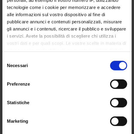
personali, ad esempio il vostro numero IP, utilizzando
STUDENT ADMINISTRATION OFFICES
tecnologie come i cookie per memorizzare e accedere
alle informazioni sul vostro dispositivo al fine di
DEPARTMENT FACILITIES
pubblicare annunci e contenuti personalizzati, misurare
gli annunci e i contenuti, ricercare il pubblico e sviluppare
RESEARCH LABORATORIES
i servizi. Avete la possibilità di scegliere chi utilizza i
vostri dati e per quali scopi. Le vostre scelte in materia di
RESEARCH CENTRES
privacy sono applicabili solo su questa proprietà digitale
in cui avete effettuato le vostre scelte. È possibile
Selezione
LIBRARIES
modificare o revocare il proprio consenso in qualsiasi
Necessari
del
momento dalla Dichiarazione sui cookie o facendo clic
SPIN OFF AND COMPANIES
consenso
sull'icona di attivazione della privacy.
Preferenze
Contacts
Con il tuo consenso, vorremmo anche:
People
raccogliere informazioni sulla tua posizione
Statistiche
Places
geografica, con un'approssimazione di qualche
metro,
Calendar
Marketing
Identificare il tuo dispositivo, scansionandolo
attivamente alla ricerca di caratteristiche specifiche