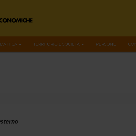
IDATTICA
TERRITORIO E SOCIETÀ
PERSONE
CON
esterno