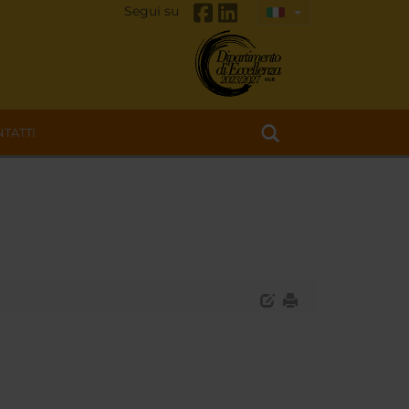
Segui su
TATTI