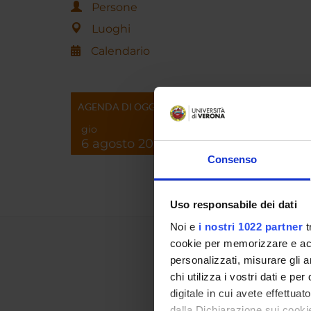
Persone
Luoghi
Calendario
AGENDA DI OGGI
gio
6 agosto 2026
Consenso
Uso responsabile dei dati
Noi e
i nostri 1022 partner
t
cookie per memorizzare e acce
personalizzati, misurare gli an
chi utilizza i vostri dati e pe
digitale in cui avete effettua
dalla Dichiarazione sui cookie