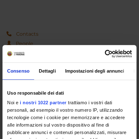
Contacts
People
Places
Calendar
Consenso
Dettagli
Impostazioni degli annunci
In
Uso responsabile dei dati
Noi e
i nostri 1022 partner
trattiamo i vostri dati
personali, ad esempio il vostro numero IP, utilizzando
Share
tecnologie come i cookie per memorizzare e accedere
alle informazioni sul vostro dispositivo al fine di
pubblicare annunci e contenuti personalizzati, misurare