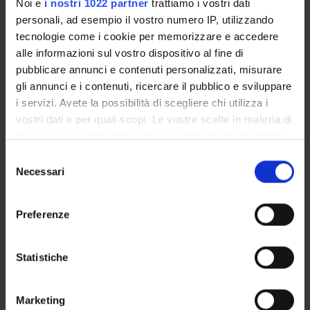
Noi e
i nostri 1022 partner
trattiamo i vostri dati
AREE DI RICERCA
personali, ad esempio il vostro numero IP, utilizzando
tecnologie come i cookie per memorizzare e accedere
DOTTORATI DI RICERCA
alle informazioni sul vostro dispositivo al fine di
pubblicare annunci e contenuti personalizzati, misurare
STRUTTURE
gli annunci e i contenuti, ricercare il pubblico e sviluppare
i servizi. Avete la possibilità di scegliere chi utilizza i
BIBLIOTECHE
vostri dati e per quali scopi. Le vostre scelte in materia di
CENTRI DI RICERCA
privacy sono applicabili solo su questa proprietà digitale
in cui avete effettuato le vostre scelte. È possibile
Selezione
LABORATORI DI RICERCA
modificare o revocare il proprio consenso in qualsiasi
Necessari
del
momento dalla Dichiarazione sui cookie o facendo clic
consenso
SPIN OFF E AZIENDE
sull'icona di attivazione della privacy.
Preferenze
Contatti
Con il tuo consenso, vorremmo anche:
Persone
raccogliere informazioni sulla tua posizione
Statistiche
geografica, con un'approssimazione di qualche
Luoghi
metro,
Calendario
Marketing
Identificare il tuo dispositivo, scansionandolo