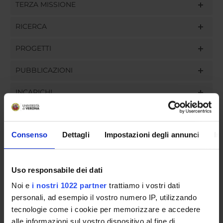
TERZA MISSIONE
RICERCA
PROGETTI
PUBBLICAZIONI
INCARICHI
Consenso
Dettagli
Impostazioni degli annunci
In
ORGANIZZAZIONE
GOVERNANCE
Uso responsabile dei dati
Noi e
i nostri 1022 partner
trattiamo i vostri dati
COMMISSIONI
personali, ad esempio il vostro numero IP, utilizzando
tecnologie come i cookie per memorizzare e accedere
UFFICI E STRUTTURE DI SERVIZIO
alle informazioni sul vostro dispositivo al fine di