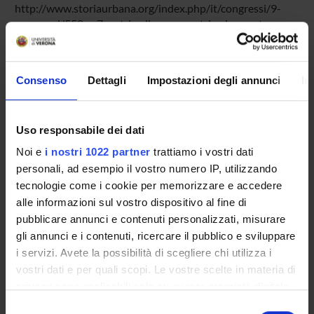
http://www.storiaurbana.org/index.php/it/congressi/9-
congressi/550-c-7-nutrire-il-corpo-nutrire-la-mente-
della-citta-sviluppo-e-trasformazione-dei-magazzini-e-
dei-mercati-generali-dall-ottocento-a-oggi
https://www.youtube.com/watch?v=tNPdrY-BS3U
Consenso
Dettagli
Impostazioni degli annunci
In
http://www.architettiveronaweb.it/tag/magazzini-generali/
http://www.m15verona.it/
Uso responsabile dei dati
Noi e
i nostri 1022 partner
trattiamo i vostri dati
SPONSORS:
personali, ad esempio il vostro numero IP, utilizzando
tecnologie come i cookie per memorizzare e accedere
Ordine Architetti P.P.C. della provincia di Verona
alle informazioni sul vostro dispositivo al fine di
Funds:
assigned and managed by the department
pubblicare annunci e contenuti personalizzati, misurare
gli annunci e i contenuti, ricercare il pubblico e sviluppare
i servizi. Avete la possibilità di scegliere chi utilizza i
PROJECT PARTICIPANTS
vostri dati e per quali scopi. Le vostre scelte in materia di
privacy sono applicabili solo su questa proprietà digitale
Emanuela Bullado
in cui avete effettuato le vostre scelte. È possibile
Selezione
Associate Professor