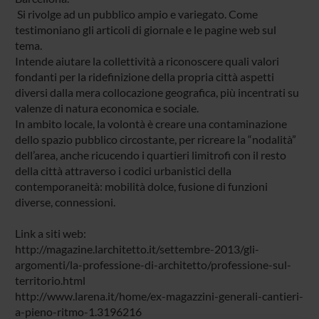
Si rivolge ad un pubblico ampio e variegato. Come
testimoniano gli articoli di giornale e le pagine web sul
tema.
Intende aiutare la collettività a riconoscere quali valori
fondanti per la ridefinizione della propria città aspetti
diversi dalla mera collocazione geografica, più incentrati su
valenze di natura economica e sociale.
In ambito locale, la volontà è creare una contaminazione
dello spazio pubblico circostante, per ricreare la “nodalità”
dell’area, anche ricucendo i quartieri limitrofi con il resto
della città attraverso i codici urbanistici della
contemporaneità: mobilità dolce, fusione di funzioni
diverse, connessioni.
Link a siti web:
http://magazine.larchitetto.it/settembre-2013/gli-
argomenti/la-professione-di-architetto/professione-sul-
territorio.html
http://www.larena.it/home/ex-magazzini-generali-cantieri-
a-pieno-ritmo-1.3196216