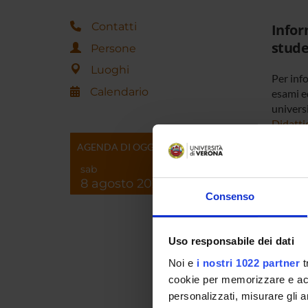
Contatti
Infor
stud
Persone
Luoghi
Per info
Calendario
esami ed
universi
Didatti
AGENDA DI OGGI
Inform
sab
8 agosto 2026
servi
Consenso
Per info
alle az
Uso responsabile dei dati
Noi e
i nostri 1022 partner
t
Come 
cookie per memorizzare e acce
personalizzati, misurare gli an
See map