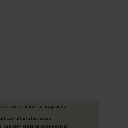
ro ricevere informazioni riguardo:
attica e offerta formativa
erca e servizi per aziende e privati