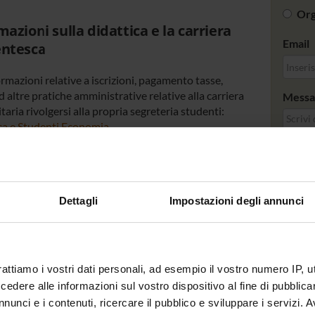
Org
mazioni sulla didattica e la carriera
Email
entesca
rmazioni relative a iscrizioni, pagamento tasse,
 altre pratiche amministrative relative alla carriera
Messa
taria rivolgersi alla propria segreteria studenti:
ca e Studenti Economia
azioni sull'attività di ricerca e i
zi per le aziende
Dettagli
Impostazioni degli annunci
rmazioni sulle attività di ricerca e sui servizi offerti
iende contattare la
Segreteria di Dipartimento
.
rattiamo i vostri dati personali, ad esempio il vostro numero IP, 
arrivare / How to get here
dere alle informazioni sul vostro dispositivo al fine di pubblica
nunci e i contenuti, ricercare il pubblico e sviluppare i servizi. A
 above.