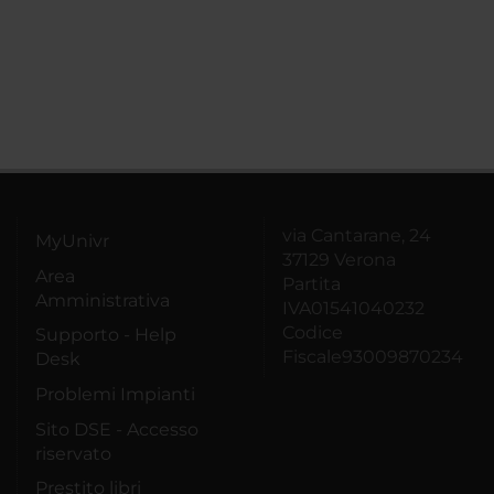
via Cantarane, 24
MyUnivr
37129 Verona
Area
Partita
Amministrativa
IVA01541040232
Codice
Supporto - Help
Fiscale93009870234
Desk
Problemi Impianti
Sito DSE - Accesso
riservato
Prestito libri