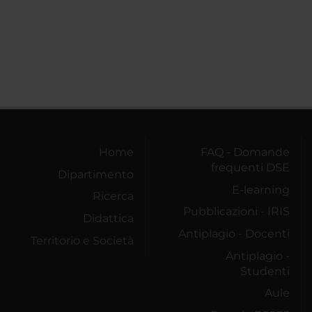
Home
FAQ - Domande
frequenti DSE
Dipartimento
E-learning
Ricerca
Pubblicazioni - IRIS
Didattica
Antiplagio - Docenti
Territorio e Società
Antiplagio -
Studenti
Aule