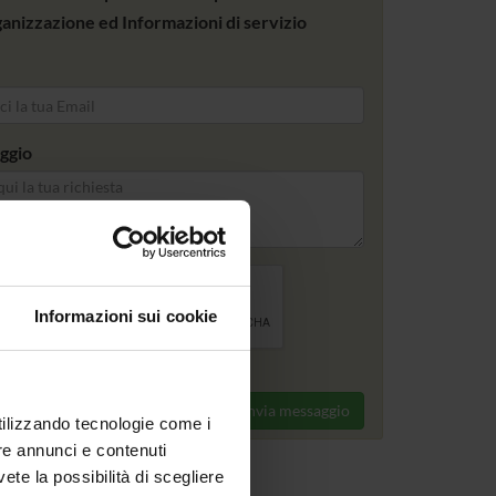
anizzazione ed Informazioni di servizio
ggio
Informazioni sui cookie
Invia messaggio
utilizzando tecnologie come i
re annunci e contenuti
vete la possibilità di scegliere