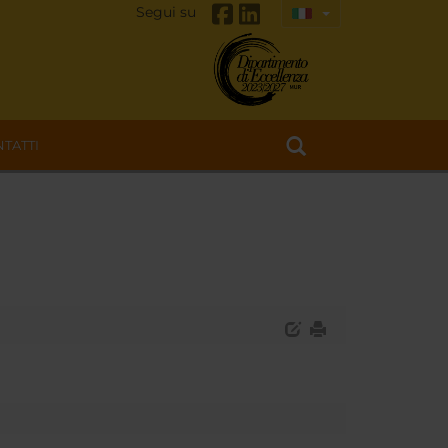
Segui su
TATTI