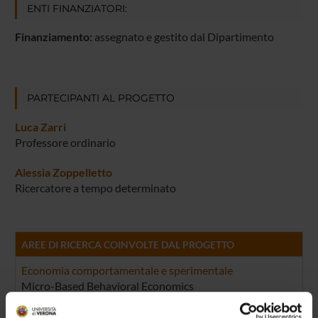
ENTI FINANZIATORI:
Finanziamento:
assegnato e gestito dal Dipartimento
PARTECIPANTI AL PROGETTO
Luca Zarri
Professore ordinario
Alessia Zoppelletto
Ricercatore a tempo determinato
AREE DI RICERCA COINVOLTE DAL PROGETTO
Economia comportamentale e sperimentale
Micro-Based Behavioral Economics
Economia del benessere e delle scelte collettive