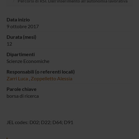
Percorsi di RSI. Dall'inserimento all'autonomia lavorativa
Data inizio
9 ottobre 2017
Durata (mesi)
12
Dipartimenti
Scienze Economiche
Responsabili (o referenti locali)
Zarri Luca
,
Zoppelletto Alessia
Parole chiave
borsa di ricerca
JEL codes: D02; D22; D64; D91