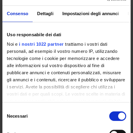
Microeconomics
Consenso
Dettagli
Impostazioni degli annunci
In
Economia industriale
Production and Organizations
Economia del benessere e delle scelte collettive
Uso responsabile dei dati
Welfare Economics
Noi e
i nostri 1022 partner
trattiamo i vostri dati
personali, ad esempio il vostro numero IP, utilizzando
tecnologie come i cookie per memorizzare e accedere
alle informazioni sul vostro dispositivo al fine di
pubblicare annunci e contenuti personalizzati, misurare
ATTIVITÀ
gli annunci e i contenuti, ricercare il pubblico e sviluppare
i servizi. Avete la possibilità di scegliere chi utilizza i
AREE DI RICERCA
vostri dati e per quali scopi. Le vostre scelte in materia di
DOTTORATI DI RICERCA
privacy sono applicabili solo su questa proprietà digitale
in cui avete effettuato le vostre scelte. È possibile
Selezione
modificare o revocare il proprio consenso in qualsiasi
STRUTTURE
Necessari
del
momento dalla Dichiarazione sui cookie o facendo clic
consenso
BIBLIOTECHE
sull'icona di attivazione della privacy.