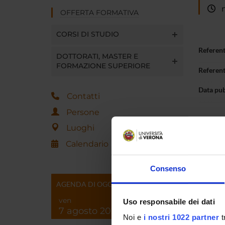
ma
OFFERTA FORMATIVA
CORSI DI STUDIO
Referen
DOTTORATI, MASTER E
FORMAZIONE SUPERIORE
Referen
Data pu
Contatti
Persone
Luoghi
Calendario
Consenso
AGENDA DI OGGI
ven
Uso responsabile dei dati
7 agosto 2026
Noi e
i nostri 1022 partner
t