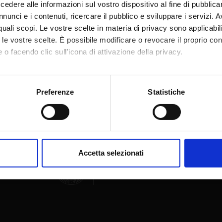
dere alle informazioni sul vostro dispositivo al fine di pubblica
nunci e i contenuti, ricercare il pubblico e sviluppare i servizi. A
r quali scopi. Le vostre scelte in materia di privacy sono applicabi
to le vostre scelte. È possibile modificare o revocare il proprio 
 o facendo clic sull'icona di attivazione della privacy.
Condividi
mo anche:
oni sulla tua posizione geografica, con un'approssimazione di qu
Preferenze
Statistiche
spositivo, scansionandolo attivamente alla ricerca di caratteristich
aborati i tuoi dati personali e imposta le tue preferenze nella
s
consenso in qualsiasi momento dalla Dichiarazione sui cookie.
Accetta selezionati
nalizzare contenuti ed annunci, per fornire funzionalità dei socia
inoltre informazioni sul modo in cui utilizzi il nostro sito con i n
icità e social media, i quali potrebbero combinarle con altre inform
lizzo dei loro servizi.