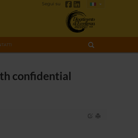
Segui su
TATTI
th confidential