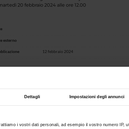
rtedì 20 febbraio 2024 alle ore 12.00
te
te esterno
bblicazione
12 febbraio 2024
Dettagli
Impostazioni degli annunci
rattiamo i vostri dati personali, ad esempio il vostro numero IP, 