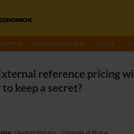
IDATTICA
TERRITORIO E SOCIETÀ
PERSONE
CON
ternal reference pricing wi
 to keep a secret?
tore:
Giovanni Righetti - University of Verona