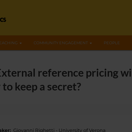
EACHING
COMMUNITY ENGAGEMENT
PEOPLE
ternal reference pricing wi
 to keep a secret?
aker:
Giovanni Righetti - University of Verona