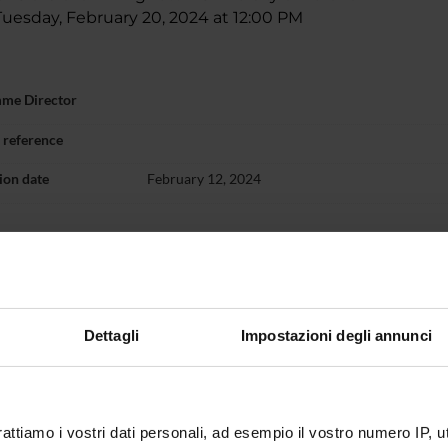
esday, February 20, 2024 at 12:00 PM
mme Director
l reference
tion date
February 12, 2024
Dettagli
Impostazioni degli annunci
rattiamo i vostri dati personali, ad esempio il vostro numero IP, 