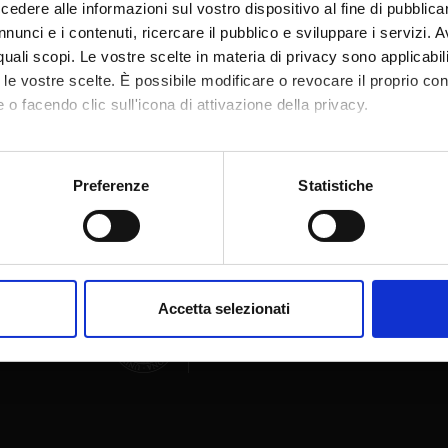
dere alle informazioni sul vostro dispositivo al fine di pubblica
nunci e i contenuti, ricercare il pubblico e sviluppare i servizi. A
r quali scopi. Le vostre scelte in materia di privacy sono applicabi
to le vostre scelte. È possibile modificare o revocare il proprio 
 o facendo clic sull'icona di attivazione della privacy.
Share
mo anche:
oni sulla tua posizione geografica, con un'approssimazione di qu
Preferenze
Statistiche
spositivo, scansionandolo attivamente alla ricerca di caratteristich
aborati i tuoi dati personali e imposta le tue preferenze nella
s
consenso in qualsiasi momento dalla Dichiarazione sui cookie.
Accetta selezionati
nalizzare contenuti ed annunci, per fornire funzionalità dei socia
inoltre informazioni sul modo in cui utilizzi il nostro sito con i n
icità e social media, i quali potrebbero combinarle con altre inform
lizzo dei loro servizi.