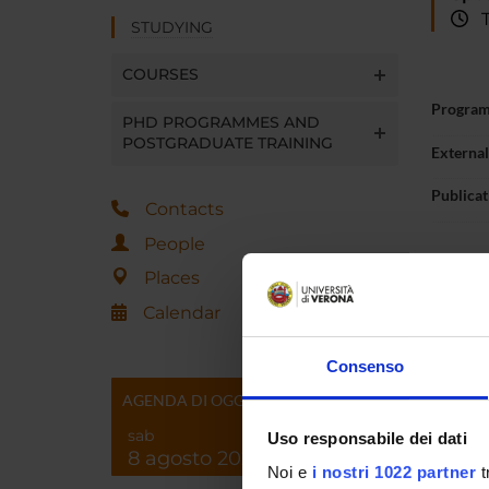
Tu
STUDYING
COURSES
Progra
PHD PROGRAMMES AND
POSTGRADUATE TRAINING
Externa
Publica
Contacts
People
Places
Calendar
Consenso
AGENDA DI OGGI
sab
Uso responsabile dei dati
8 agosto 2026
Noi e
i nostri 1022 partner
t