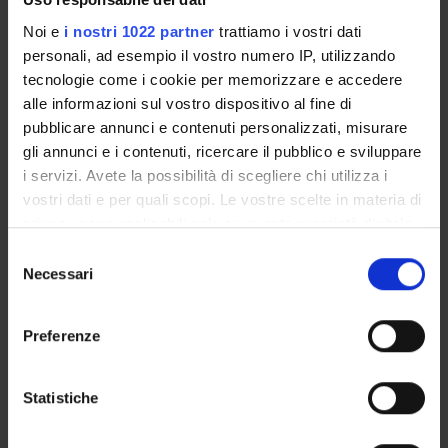
Proposte tesi e stage
Noi e
i nostri 1022 partner
trattiamo i vostri dati
Organi collegiali e di governo
personali, ad esempio il vostro numero IP, utilizzando
Docenti
tecnologie come i cookie per memorizzare e accedere
Agevolazioni economiche
alle informazioni sul vostro dispositivo al fine di
Alloggi
pubblicare annunci e contenuti personalizzati, misurare
Documenti
gli annunci e i contenuti, ricercare il pubblico e sviluppare
i servizi. Avete la possibilità di scegliere chi utilizza i
vostri dati e per quali scopi. Le vostre scelte in materia di
OFFERTA FORMATIVA
privacy sono applicabili solo su questa proprietà digitale
in cui avete effettuato le vostre scelte. È possibile
CORSI DI STUDIO
Selezione
modificare o revocare il proprio consenso in qualsiasi
Necessari
del
DOTTORATI, MASTER E FORMAZIONE SUPERIORE
momento dalla Dichiarazione sui cookie o facendo clic
consenso
sull'icona di attivazione della privacy.
Preferenze
Contatti
Con il tuo consenso, vorremmo anche:
Persone
raccogliere informazioni sulla tua posizione
Statistiche
Luoghi
geografica, con un'approssimazione di qualche
Calendario
metro,